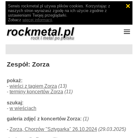
Serwis rockmetal.pl używa plików cookies. Korzystając z
naszych stron wyrażasz zgodę na ich użycie zgodnie z
ustawieniami Twojej przeglądarki.
Zobacz
więcej informacji
.
Zespół: Zorza
pokaż:
-
wieści z tagiem Zorza
(13)
-
terminy koncertów Zorza
(11)
szukaj:
-
w wieściach
galeria zdjęć z koncertów Zorza:
(1)
-
Zorza, Chorzów "Sztygarka" 26.10.2024
(29.03.2025)