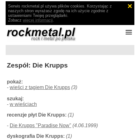
Serwis rockmetal.pl używa plików cookies. Korzystając z
naszych stron wyrażasz zgodę na ich użycie zgodnie z
ustawieniami Twojej przeglądarki.
Zobacz
więcej informacji
.
Zespół: Die Krupps
pokaż:
-
wieści z tagiem Die Krupps
(3)
szukaj:
-
w wieściach
recenzje płyt Die Krupps:
(1)
-
Die Krupps "Paradise Now"
(4.06.1999)
dyskografia Die Krupps:
(1)