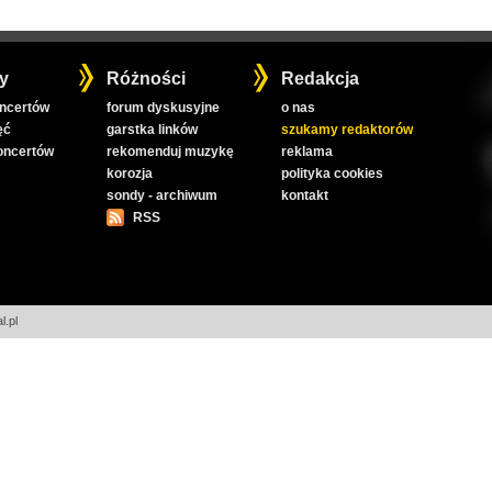
y
Różności
Redakcja
oncertów
forum dyskusyjne
o nas
ęć
garstka linków
szukamy redaktorów
koncertów
rekomenduj muzykę
reklama
korozja
polityka cookies
sondy - archiwum
kontakt
RSS
l.pl