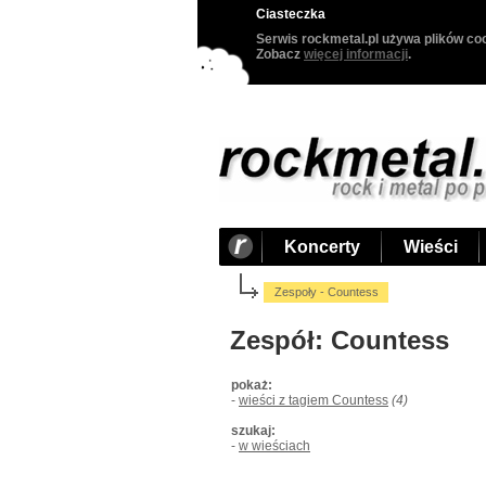
Ciasteczka
Serwis rockmetal.pl używa plików coo
Zobacz
więcej informacji
.
Koncerty
Wieści
Zespoły - Countess
Zespół: Countess
pokaż:
-
wieści z tagiem Countess
(4)
szukaj:
-
w wieściach