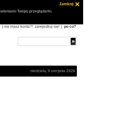
Zamknij
wieniami Twojej przeglądarki.
ę
| nie masz konta?!
zarejestruj się!
|
po co?
niedziela, 9 sierpnia 2026