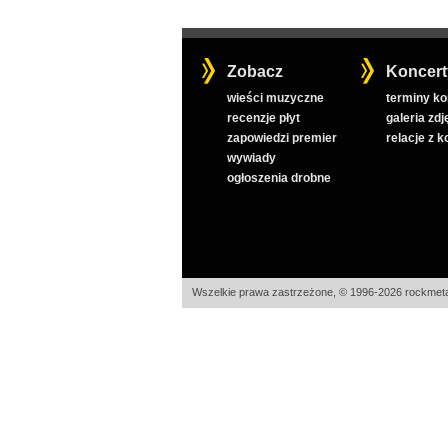
Zobacz
Koncert
wieści muzyczne
terminy k
recenzje płyt
galeria zdj
zapowiedzi premier
relacje z 
wywiady
ogłoszenia drobne
Wszelkie prawa zastrzeżone, © 1996-2026 rockmeta