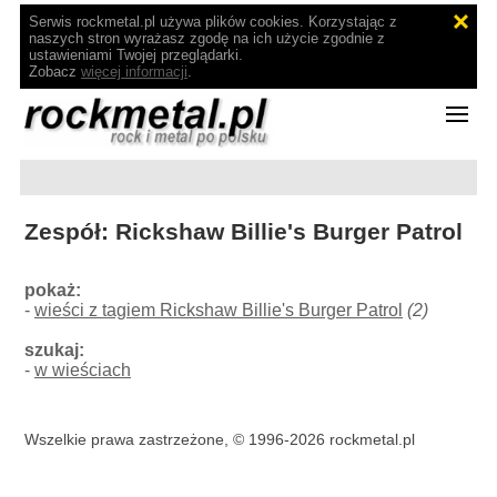
Serwis rockmetal.pl używa plików cookies. Korzystając z
naszych stron wyrażasz zgodę na ich użycie zgodnie z
ustawieniami Twojej przeglądarki.
Zobacz
więcej informacji
.
Zespół: Rickshaw Billie's Burger Patrol
pokaż:
-
wieści z tagiem Rickshaw Billie's Burger Patrol
(2)
szukaj:
-
w wieściach
Wszelkie prawa zastrzeżone, © 1996-2026 rockmetal.pl