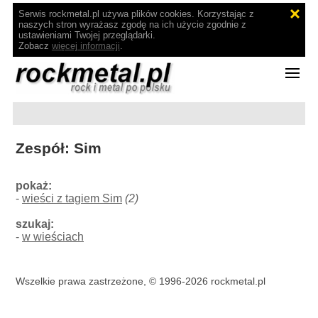
Serwis rockmetal.pl używa plików cookies. Korzystając z
naszych stron wyrażasz zgodę na ich użycie zgodnie z
ustawieniami Twojej przeglądarki.
Zobacz
więcej informacji
.
Zespół: Sim
pokaż:
-
wieści z tagiem Sim
(2)
szukaj:
-
w wieściach
Wszelkie prawa zastrzeżone, © 1996-2026 rockmetal.pl