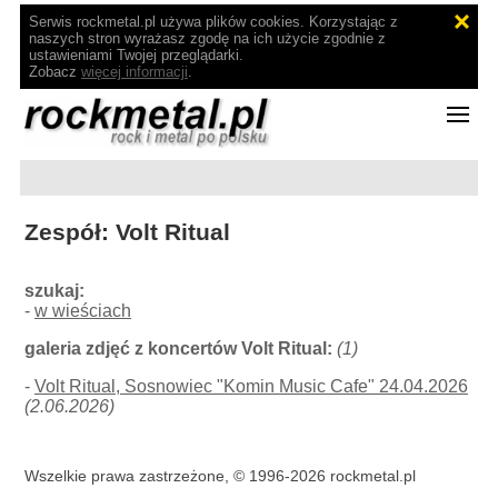
Serwis rockmetal.pl używa plików cookies. Korzystając z
naszych stron wyrażasz zgodę na ich użycie zgodnie z
ustawieniami Twojej przeglądarki.
Zobacz
więcej informacji
.
Zespół: Volt Ritual
szukaj:
-
w wieściach
galeria zdjęć z koncertów Volt Ritual:
(1)
-
Volt Ritual, Sosnowiec "Komin Music Cafe" 24.04.2026
(2.06.2026)
Wszelkie prawa zastrzeżone, © 1996-2026 rockmetal.pl