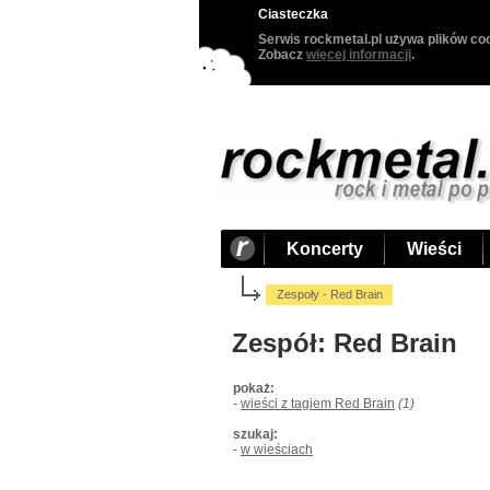
Ciasteczka
Serwis rockmetal.pl używa plików coo
Zobacz
więcej informacji
.
Koncerty
Wieści
Zespoły - Red Brain
Zespół: Red Brain
pokaż:
-
wieści z tagiem Red Brain
(1)
szukaj:
-
w wieściach