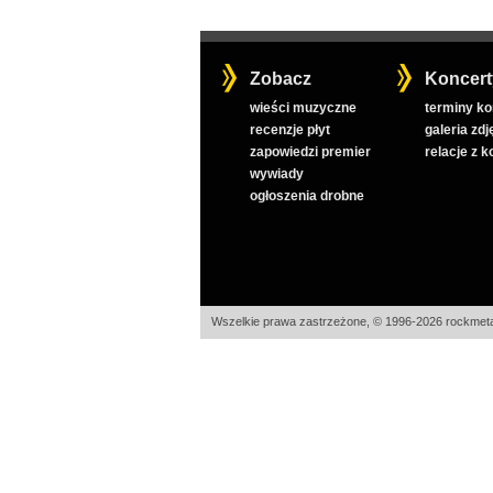
Zobacz
Koncert
wieści muzyczne
terminy k
recenzje płyt
galeria zdj
zapowiedzi premier
relacje z 
wywiady
ogłoszenia drobne
Wszelkie prawa zastrzeżone, © 1996-2026 rockmeta