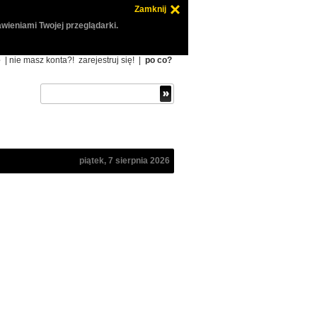
Zamknij
wieniami Twojej przeglądarki.
ę
| nie masz konta?!
zarejestruj się!
|
po co?
piątek, 7 sierpnia 2026