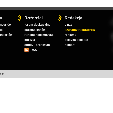
y
Różności
Redakcja
oncertów
forum dyskusyjne
o nas
ęć
garstka linków
szukamy redaktorów
koncertów
rekomenduj muzykę
reklama
korozja
polityka cookies
sondy - archiwum
kontakt
RSS
l.pl