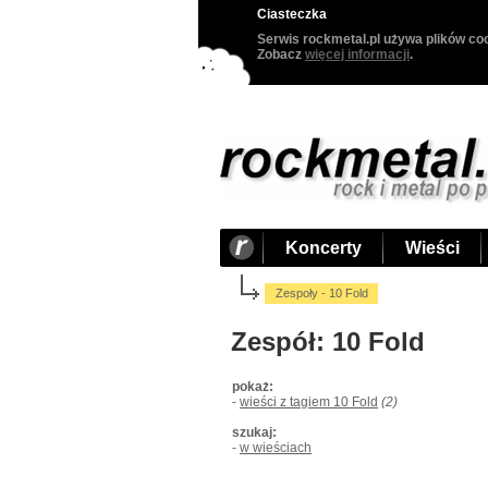
Ciasteczka
Serwis rockmetal.pl używa plików coo
Zobacz
więcej informacji
.
Koncerty
Wieści
Zespoły - 10 Fold
Zespół: 10 Fold
pokaż:
-
wieści z tagiem 10 Fold
(2)
szukaj:
-
w wieściach