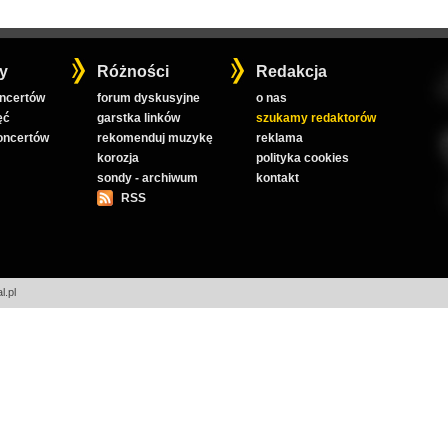
y
Różności
Redakcja
oncertów
forum dyskusyjne
o nas
ęć
garstka linków
szukamy redaktorów
koncertów
rekomenduj muzykę
reklama
korozja
polityka cookies
sondy - archiwum
kontakt
RSS
l.pl