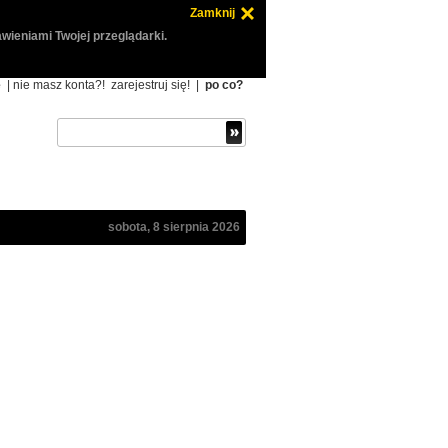
Zamknij
wieniami Twojej przeglądarki.
ę
| nie masz konta?!
zarejestruj się!
|
po co?
sobota, 8 sierpnia 2026