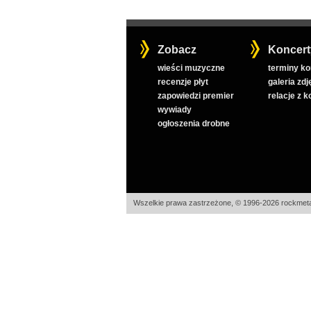
Zobacz
Koncert
wieści muzyczne
terminy k
recenzje płyt
galeria zdj
zapowiedzi premier
relacje z 
wywiady
ogłoszenia drobne
Wszelkie prawa zastrzeżone, © 1996-2026 rockmeta