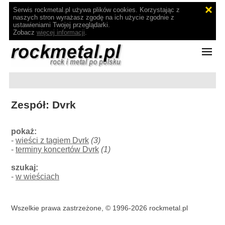
Serwis rockmetal.pl używa plików cookies. Korzystając z
naszych stron wyrażasz zgodę na ich użycie zgodnie z
ustawieniami Twojej przeglądarki.
Zobacz
więcej informacji
.
Zespół: Dvrk
pokaż:
-
wieści z tagiem Dvrk
(3)
-
terminy koncertów Dvrk
(1)
szukaj:
-
w wieściach
Wszelkie prawa zastrzeżone, © 1996-2026 rockmetal.pl