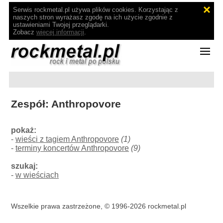
Serwis rockmetal.pl używa plików cookies. Korzystając z
naszych stron wyrażasz zgodę na ich użycie zgodnie z
ustawieniami Twojej przeglądarki.
Zobacz
więcej informacji
.
Zespół: Anthropovore
pokaż:
-
wieści z tagiem Anthropovore
(1)
-
terminy koncertów Anthropovore
(9)
szukaj:
-
w wieściach
Wszelkie prawa zastrzeżone, © 1996-2026 rockmetal.pl