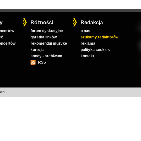
y
Różności
Redakcja
oncertów
forum dyskusyjne
o nas
ęć
garstka linków
szukamy redaktorów
koncertów
rekomenduj muzykę
reklama
korozja
polityka cookies
sondy - archiwum
kontakt
RSS
l.pl