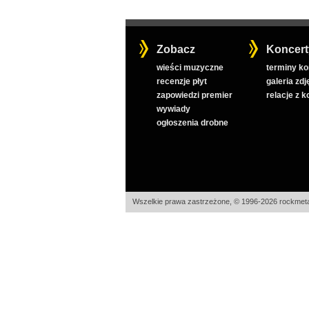
Zobacz
Koncert
wieści muzyczne
terminy k
recenzje płyt
galeria zdj
zapowiedzi premier
relacje z 
wywiady
ogłoszenia drobne
Wszelkie prawa zastrzeżone, © 1996-2026 rockmeta