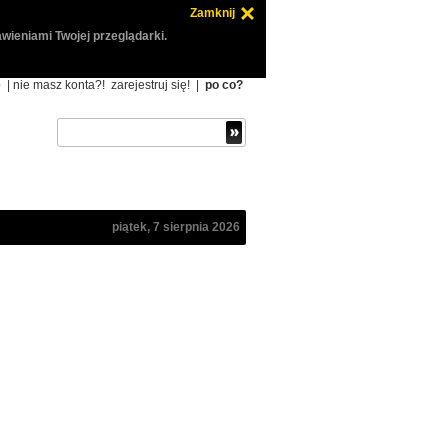
Zamknij
wieniami Twojej przeglądarki.
ę
| nie masz konta?!
zarejestruj się!
|
po co?
piątek, 7 sierpnia 2026