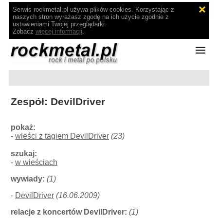
Serwis rockmetal.pl używa plików cookies. Korzystając z
naszych stron wyrażasz zgodę na ich użycie zgodnie z
ustawieniami Twojej przeglądarki.
Zobacz
więcej informacji
.
Zespół: DevilDriver
pokaż:
-
wieści z tagiem DevilDriver
(23)
szukaj:
-
w wieściach
wywiady:
(1)
-
DevilDriver
(16.06.2009)
relacje z koncertów DevilDriver:
(1)