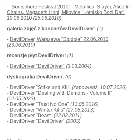
-
"Sonisphere Festival 2010" - Metallica, Slayer, Alice In
Chains, Megadeth i inni, Milovice "Lotnisko Bozi Dar"
19.06.2010
(25.06.2010)
galeria zdjęć z koncertów DevilDriver:
(1)
-
DevilDriver, Warszawa "Stodoła" 22.06.2010
(23.06.2010)
recenzje płyt DevilDriver:
(1)
-
DevilDriver "DevilDriver"
(3.03.2004)
dyskografia DevilDriver:
(6)
- DevilDriver "Strike and Kill"
(zapowiedź, 10.07.2026)
- DevilDriver "Dealing with Demons - Volume II"
(12.05.2023)
- DevilDriver "Trust No One"
(13.05.2016)
- DevilDriver "Winter Kills"
(27.08.2013)
- DevilDriver "Beast"
(22.02.2011)
- DevilDriver "DevilDriver"
(2003)