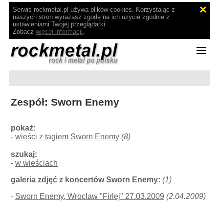
Serwis rockmetal.pl używa plików cookies. Korzystając z
naszych stron wyrażasz zgodę na ich użycie zgodnie z
ustawieniami Twojej przeglądarki.
Zobacz
więcej informacji
.
Zespół: Sworn Enemy
pokaż:
-
wieści z tagiem Sworn Enemy
(8)
szukaj:
-
w wieściach
galeria zdjęć z koncertów Sworn Enemy:
(1)
-
Sworn Enemy, Wrocław "Firlej" 27.03.2009
(2.04.2009)