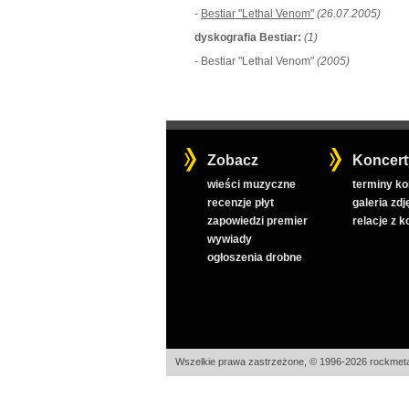
-
Bestiar "Lethal Venom"
(26.07.2005)
dyskografia Bestiar:
(1)
- Bestiar "Lethal Venom"
(2005)
Zobacz
Koncert
wieści muzyczne
terminy k
recenzje płyt
galeria zdj
zapowiedzi premier
relacje z 
wywiady
ogłoszenia drobne
Wszelkie prawa zastrzeżone, © 1996-2026 rockmeta