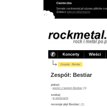
Ciasteczka
Serwis rockmetal.pl używa plików coo
Zobacz
więcej informacji
.
Koncerty
Wieści
Zespoły - Bestiar
Zespół: Bestiar
pokaż:
-
wieści z tagiem Bestiar
(3)
szukaj:
-
w wieściach
recenzje płyt Bestiar:
(1)