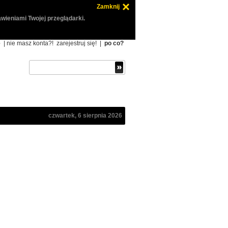
Zamknij
wieniami Twojej przeglądarki.
ę
| nie masz konta?!
zarejestruj się!
|
po co?
czwartek, 6 sierpnia 2026