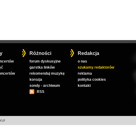
y
Różności
Redakcja
oncertów
forum dyskusyjne
o nas
ęć
garstka linków
szukamy redaktorów
koncertów
rekomenduj muzykę
reklama
korozja
polityka cookies
sondy - archiwum
kontakt
RSS
l.pl