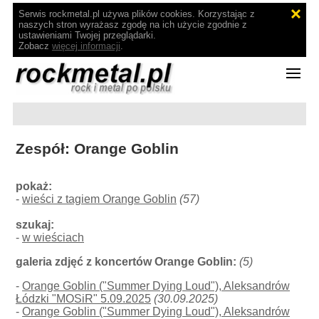
Serwis rockmetal.pl używa plików cookies. Korzystając z
naszych stron wyrażasz zgodę na ich użycie zgodnie z
ustawieniami Twojej przeglądarki.
Zobacz
więcej informacji
.
Zespół: Orange Goblin
pokaż:
-
wieści z tagiem Orange Goblin
(57)
szukaj:
-
w wieściach
galeria zdjęć z koncertów Orange Goblin:
(5)
-
Orange Goblin ("Summer Dying Loud"), Aleksandrów
Łódzki "MOSiR" 5.09.2025
(30.09.2025)
-
Orange Goblin ("Summer Dying Loud"), Aleksandrów