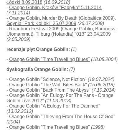
Łódzki 8.09.2018
(16.09.2018)
-
Orange Goblin, Kraków "Fabryka" 5.11.2014
(7.11.2014)
-
Orange Goblin, Murder By Death (Globaltica 2009),
Gdynia "Park Kolibki" 25.07.2009
(26.07.2009)
-
Roadburn Festival 2009 (Orange Goblin, Baroness,
Ufomammut), Tilburg (Holandia) "013" 23.04.2009
(2.05.2009)
recenzje płyt Orange Goblin:
(1)
-
Orange Goblin "Time Travelling Blues"
(18.08.2004)
dyskografia Orange Goblin:
(7)
- Orange Goblin "Science, Not Fiction"
(19.07.2024)
- Orange Goblin "The Wolf Bites Back"
(15.06.2018)
- Orange Goblin "Back From The Abyss"
(7.10.2014)
- Orange Goblin "An Eulogy For The Fans - Orange
Goblin Live 2012"
(11.03.2013)
- Orange Goblin "A Eulogy For The Damned"
(13.02.2012)
- Orange Goblin "Thieving From The House Of God"
(2004)
- Orange Goblin "Time Travelling Blues"
(1998)