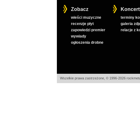
Zobacz
Koncert
wieści muzyczne
terminy k
recenzje płyt
galeria zdj
zapowiedzi premier
relacje z 
wywiady
ogłoszenia drobne
Wszelkie prawa zastrzeżone, © 1996-2026 rockmeta