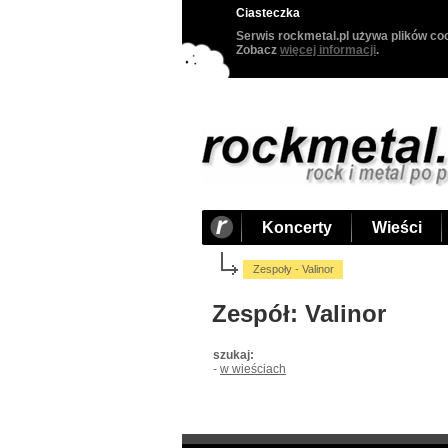
Ciasteczka
Serwis rockmetal.pl używa plików coo
Zobacz
więcej informacji
.
Koncerty
Wieści
Zespoły - Valinor
Zespół: Valinor
szukaj:
-
w wieściach