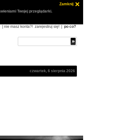
Zamknij
wieniami Twojej przeglądarki.
ę
| nie masz konta?!
zarejestruj się!
|
po co?
czwartek, 6 sierpnia 2026