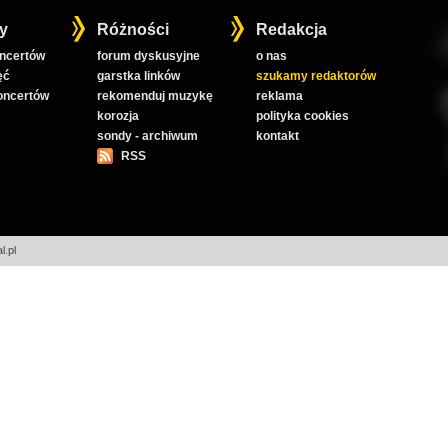
y
Różności
Redakcja
oncertów
forum dyskusyjne
o nas
ęć
garstka linków
szukamy redaktorów
koncertów
rekomenduj muzykę
reklama
korozja
polityka cookies
sondy - archiwum
kontakt
RSS
l.pl