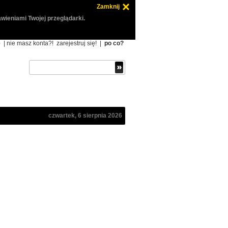
Zamknij
wieniami Twojej przeglądarki.
ę
| nie masz konta?!
zarejestruj się!
|
po co?
czwartek, 6 sierpnia 2026