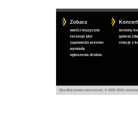
Zobacz
Koncert
wieści muzyczne
terminy k
recenzje płyt
galeria zdj
zapowiedzi premier
relacje z 
wywiady
ogłoszenia drobne
Wszelkie prawa zastrzeżone, © 1996-2026 rockmeta