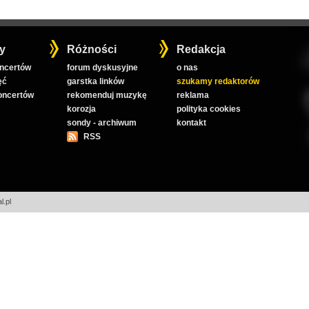
y
Różności
Redakcja
oncertów
forum dyskusyjne
o nas
ęć
garstka linków
szukamy redaktorów
koncertów
rekomenduj muzykę
reklama
korozja
polityka cookies
sondy - archiwum
kontakt
RSS
l.pl