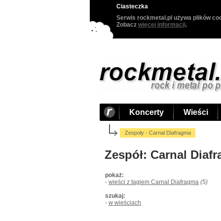
Ciasteczka
Serwis rockmetal.pl używa plików coo
Zobacz
więcej informacji
.
Koncerty
Wieści
Zespoły - Carnal Diafragma
Zespół: Carnal Diaf
pokaż:
-
wieści z tagiem Carnal Diafragma
(5)
szukaj:
-
w wieściach