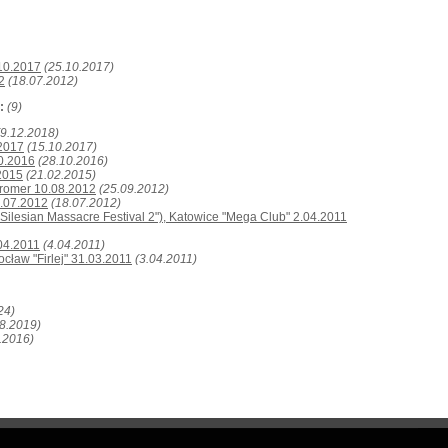
.10.2017
(25.10.2017)
2
(18.07.2012)
:
(9)
(9.12.2018)
.2017
(15.10.2017)
10.2016
(28.10.2016)
.2015
(21.02.2015)
Jaromer 10.08.2012
(25.09.2012)
6.07.2012
(18.07.2012)
("Silesian Massacre Festival 2"), Katowice "Mega Club" 2.04.2011
.04.2011
(4.04.2011)
ocław "Firlej" 31.03.2011
(3.04.2011)
24)
08.2019)
.2016)