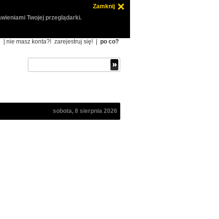
Zamknij
wieniami Twojej przeglądarki.
ę
| nie masz konta?!
zarejestruj się!
|
po co?
sobota, 8 sierpnia 2026