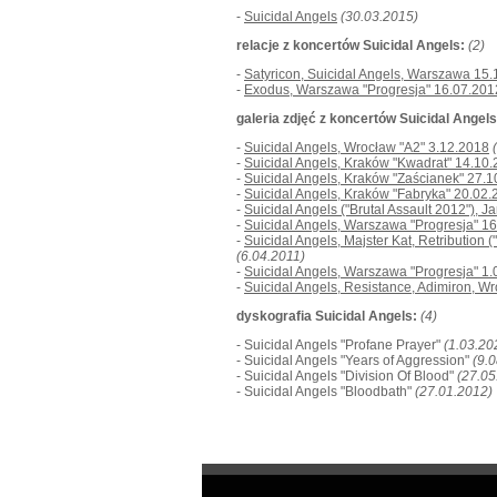
-
Suicidal Angels
(30.03.2015)
relacje z koncertów Suicidal Angels:
(2)
-
Satyricon, Suicidal Angels, Warszawa 15
-
Exodus, Warszawa "Progresja" 16.07.201
galeria zdjęć z koncertów Suicidal Angels
-
Suicidal Angels, Wrocław "A2" 3.12.2018
-
Suicidal Angels, Kraków "Kwadrat" 14.10
-
Suicidal Angels, Kraków "Zaścianek" 27.
-
Suicidal Angels, Kraków "Fabryka" 20.02
-
Suicidal Angels ("Brutal Assault 2012"), 
-
Suicidal Angels, Warszawa "Progresja" 1
-
Suicidal Angels, Majster Kat, Retribution 
(6.04.2011)
-
Suicidal Angels, Warszawa "Progresja" 1
-
Suicidal Angels, Resistance, Adimiron, Wr
dyskografia Suicidal Angels:
(4)
- Suicidal Angels "Profane Prayer"
(1.03.20
- Suicidal Angels "Years of Aggression"
(9.
- Suicidal Angels "Division Of Blood"
(27.05
- Suicidal Angels "Bloodbath"
(27.01.2012)