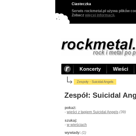
Ciasteczka
Serwis rockmetal.pl używa plików coo
Zobacz
więcej informacji
.
Koncerty
Wieści
Zespoły - Suicidal Angels
Zespół: Suicidal An
pokaż:
-
wieści z tagiem Suicidal Angels
(39)
szukaj:
-
w wieściach
wywiady:
(1)