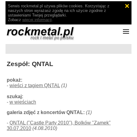
Serwis rockmetal.pl używa plików cookies. Korzystając z
naszych stron wyrażasz zgodę na ich użycie zgodnie z
ustawieniami Twojej przeglądarki.
Zobacz
więcej informacji
.
Zespół: QNTAL
pokaż:
-
wieści z tagiem QNTAL
(1)
szukaj:
-
w wieściach
galeria zdjęć z koncertów QNTAL:
(1)
-
QNTAL ("Castle Party 2010"), Bolków "Zamek"
30.07.2010
(4.08.2010)