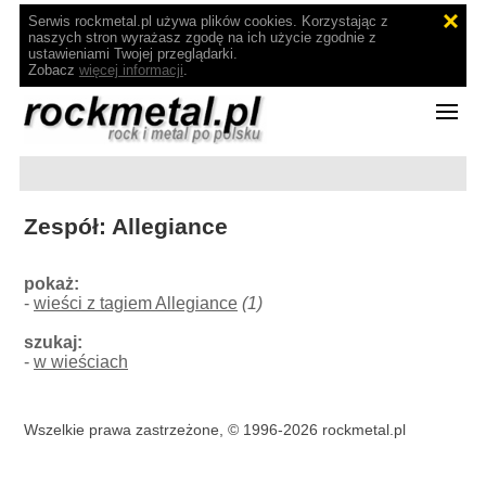
Serwis rockmetal.pl używa plików cookies. Korzystając z
naszych stron wyrażasz zgodę na ich użycie zgodnie z
ustawieniami Twojej przeglądarki.
Zobacz
więcej informacji
.
Zespół: Allegiance
pokaż:
-
wieści z tagiem Allegiance
(1)
szukaj:
-
w wieściach
Wszelkie prawa zastrzeżone, © 1996-2026 rockmetal.pl