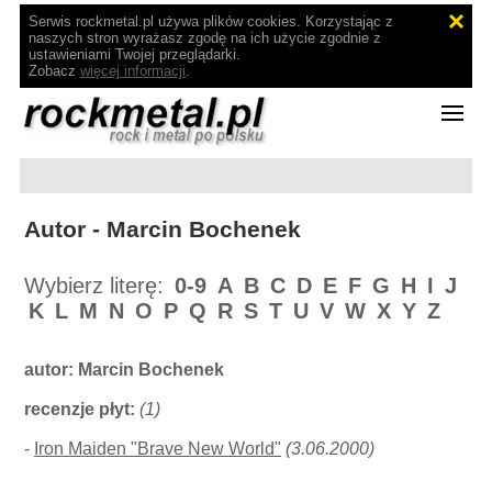
Serwis rockmetal.pl używa plików cookies. Korzystając z
naszych stron wyrażasz zgodę na ich użycie zgodnie z
ustawieniami Twojej przeglądarki.
Zobacz
więcej informacji
.
Autor - Marcin Bochenek
Wybierz literę:
0-9
A
B
C
D
E
F
G
H
I
J
K
L
M
N
O
P
Q
R
S
T
U
V
W
X
Y
Z
autor:
Marcin Bochenek
recenzje płyt:
(1)
-
Iron Maiden "Brave New World"
(3.06.2000)