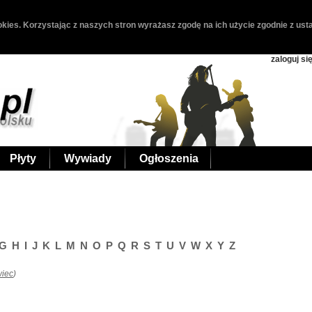
kies. Korzystając z naszych stron wyrażasz zgodę na ich użycie zgodnie z usta
zaloguj si
Płyty
Wywiady
Ogłoszenia
G
H
I
J
K
L
M
N
O
P
Q
R
S
T
U
V
W
X
Y
Z
wiec
)