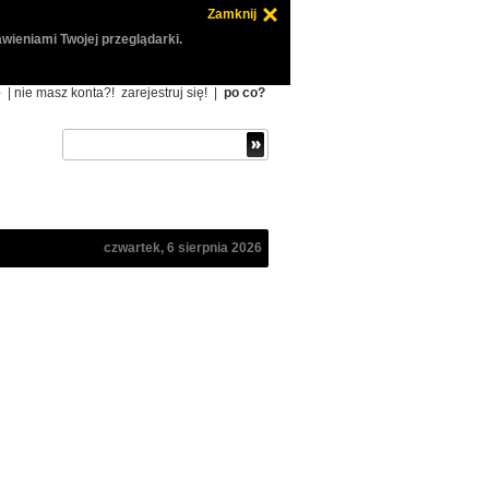
Zamknij
wieniami Twojej przeglądarki.
ę
| nie masz konta?!
zarejestruj się!
|
po co?
czwartek, 6 sierpnia 2026