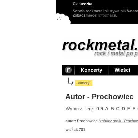
Ciasteczka
Serwis rockmetal.pl używa plików coo
Zobacz
więcej informacji
.
Koncerty
Wieści
Autorzy
Autor - Prochowiec
Wybierz literę:
0-9
A
B
C
D
E
F
autor:
Prochowiec
(
zobacz profil - Procho
wieści: 781