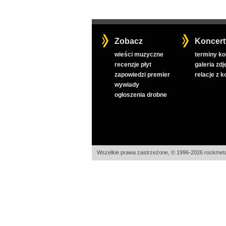
Zobacz
Koncert
wieści muzyczne
terminy k
recenzje płyt
galeria zdj
zapowiedzi premier
relacje z 
wywiady
ogłoszenia drobne
Wszelkie prawa zastrzeżone, © 1996-2026 rockmeta