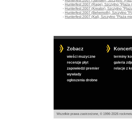
-
Hunterfest 2007 (Samael), Szczytno "Plaż
-
Hunterfest 2007 (Rage), Szczytno "Plaża 
-
Hunterfest 2007 (Kreator), Szczytno "Plaż
-
Hunterfest 2007 (Behemoth), Szczytno "P
-
Hunterfest 2007 (Kat), Szczytno "Plaża mi
Zobacz
Koncert
wieści muzyczne
terminy k
recenzje płyt
galeria zdj
zapowiedzi premier
relacje z 
wywiady
ogłoszenia drobne
Wszelkie prawa zastrzeżone, © 1996-2026 rockmeta