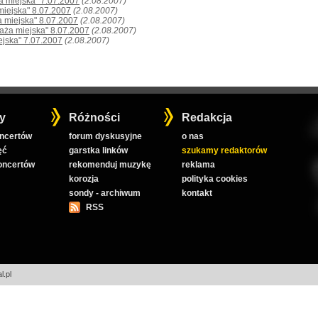
a miejska" 7.07.2007
(2.08.2007)
miejska" 8.07.2007
(2.08.2007)
a miejska" 8.07.2007
(2.08.2007)
laża miejska" 8.07.2007
(2.08.2007)
ejska" 7.07.2007
(2.08.2007)
y
Różności
Redakcja
oncertów
forum dyskusyjne
o nas
ęć
garstka linków
szukamy redaktorów
koncertów
rekomenduj muzykę
reklama
korozja
polityka cookies
sondy - archiwum
kontakt
RSS
l.pl