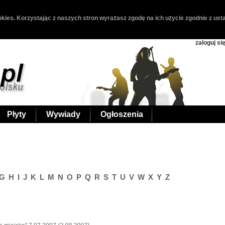
kies. Korzystając z naszych stron wyrażasz zgodę na ich użycie zgodnie z usta
zaloguj si
Płyty
Wywiady
Ogłoszenia
G
H
I
J
K
L
M
N
O
P
Q
R
S
T
U
V
W
X
Y
Z