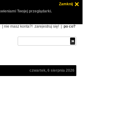
Zamknij
wieniami Twojej przeglądarki.
ę
| nie masz konta?!
zarejestruj się!
|
po co?
czwartek, 6 sierpnia 2026