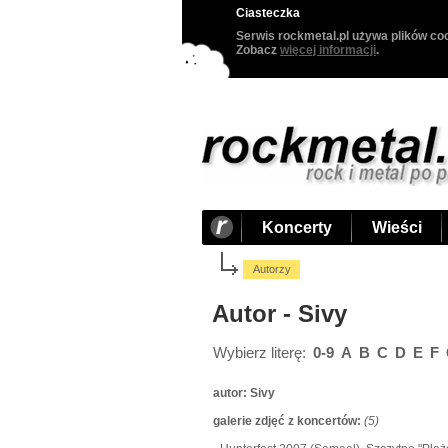
Ciasteczka
Serwis rockmetal.pl używa plików coo
Zobacz
więcej informacji
.
Koncerty
Wieści
Autorzy
Autor - Sivy
Wybierz literę:
0-9
A
B
C
D
E
F
autor:
Sivy
galerie zdjęć z koncertów:
(5)