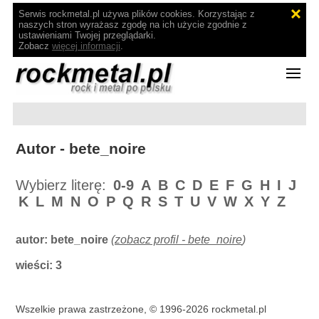
Serwis rockmetal.pl używa plików cookies. Korzystając z
naszych stron wyrażasz zgodę na ich użycie zgodnie z
ustawieniami Twojej przeglądarki.
Zobacz
więcej informacji
.
Autor - bete_noire
Wybierz literę:
0-9
A
B
C
D
E
F
G
H
I
J
K
L
M
N
O
P
Q
R
S
T
U
V
W
X
Y
Z
autor:
bete_noire
(
zobacz profil - bete_noire
)
wieści: 3
Wszelkie prawa zastrzeżone, © 1996-2026 rockmetal.pl