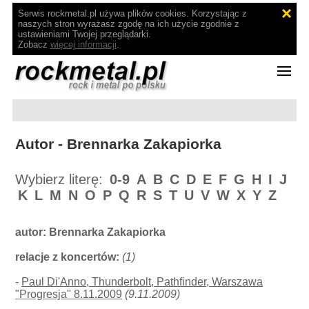
Serwis rockmetal.pl używa plików cookies. Korzystając z
naszych stron wyrażasz zgodę na ich użycie zgodnie z
ustawieniami Twojej przeglądarki.
Zobacz
więcej informacji
.
Autor - Brennarka Zakapiorka
Wybierz literę:
0-9
A
B
C
D
E
F
G
H
I
J
K
L
M
N
O
P
Q
R
S
T
U
V
W
X
Y
Z
autor:
Brennarka Zakapiorka
relacje z koncertów:
(1)
-
Paul Di'Anno, Thunderbolt, Pathfinder, Warszawa
"Progresja" 8.11.2009
(9.11.2009)