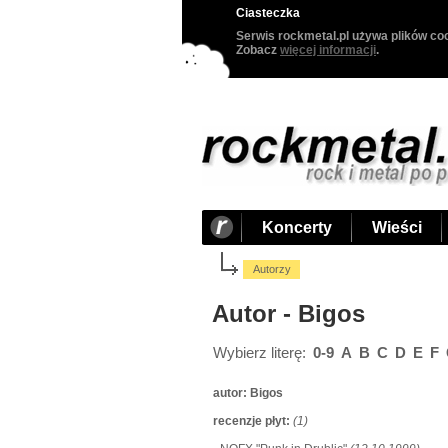
Ciasteczka
Serwis rockmetal.pl używa plików coo
Zobacz
więcej informacji
.
Koncerty
Wieści
Autorzy
Autor - Bigos
Wybierz literę:
0-9
A
B
C
D
E
F
autor:
Bigos
recenzje płyt:
(1)