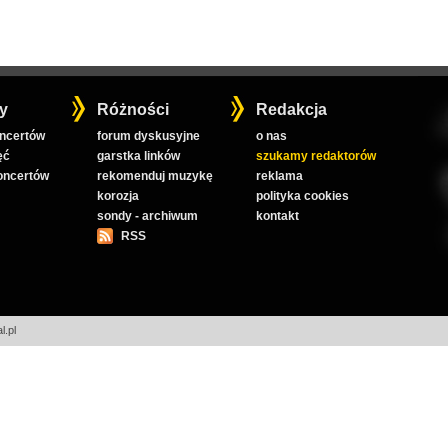
y
Różności
Redakcja
oncertów
forum dyskusyjne
o nas
ęć
garstka linków
szukamy redaktorów
koncertów
rekomenduj muzykę
reklama
korozja
polityka cookies
sondy - archiwum
kontakt
RSS
l.pl