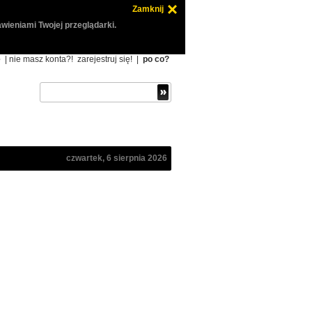
Zamknij
wieniami Twojej przeglądarki.
ę
| nie masz konta?!
zarejestruj się!
|
po co?
czwartek, 6 sierpnia 2026