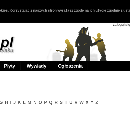
kies. Korzystając z naszych stron wyrażasz zgodę na ich użycie zgodnie z usta
zaloguj si
Płyty
Wywiady
Ogłoszenia
G
H
I
J
K
L
M
N
O
P
Q
R
S
T
U
V
W
X
Y
Z