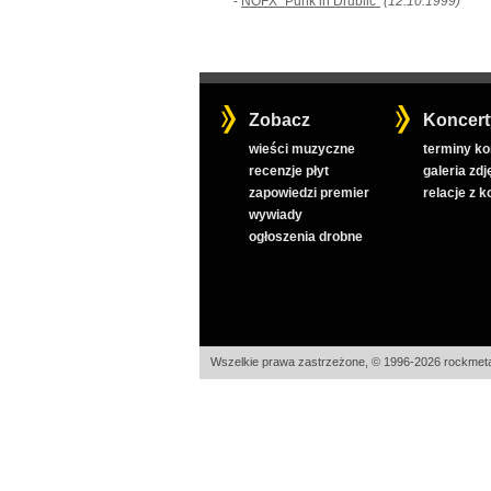
-
NOFX "Punk in Drublic"
(12.10.1999)
Zobacz
Koncert
wieści muzyczne
terminy k
recenzje płyt
galeria zdj
zapowiedzi premier
relacje z 
wywiady
ogłoszenia drobne
Wszelkie prawa zastrzeżone, © 1996-2026 rockmeta