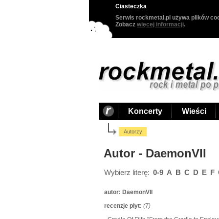
Ciasteczka
Serwis rockmetal.pl używa plików coo
Zobacz
więcej informacji
.
Koncerty
Wieści
Autorzy
Autor - DaemonVII
Wybierz literę:
0-9
A
B
C
D
E
F
autor:
DaemonVII
recenzje płyt:
(7)