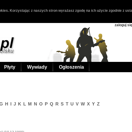
kies. Korzystając z naszych stron wyrażasz zgodę na ich użycie zgodnie z usta
zaloguj si
Płyty
Wywiady
Ogłoszenia
G
H
I
J
K
L
M
N
O
P
Q
R
S
T
U
V
W
X
Y
Z