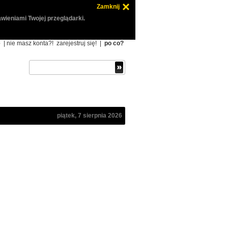
Zamknij
wieniami Twojej przeglądarki.
ę
| nie masz konta?!
zarejestruj się!
|
po co?
piątek, 7 sierpnia 2026