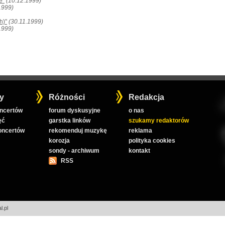
e"
(10.12.1999)
1999)
h)"
(30.11.1999)
1999)
y
Różności
Redakcja
oncertów
forum dyskusyjne
o nas
ęć
garstka linków
szukamy redaktorów
koncertów
rekomenduj muzykę
reklama
korozja
polityka cookies
sondy - archiwum
kontakt
RSS
l.pl