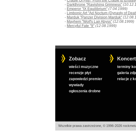
-
Cradle Of Filth "From the Cradle to Enslav
-
Darkthrone "Ravishing Grimness"
(10.12.
-
Emperor "IX Equilibrium"
(7.04.1999)
-
Limbonic Art "Ad Noctum (Dynasty of Deat
-
Marduk "Panzer Division Marduk"
(12.08.
-
Mayhem "Wolf's Lair Abyss"
(12.08.1999)
-
Mercyful Fate "9"
(12.08.1999)
Zobacz
Koncert
wieści muzyczne
terminy k
recenzje płyt
galeria zdj
zapowiedzi premier
relacje z 
wywiady
ogłoszenia drobne
Wszelkie prawa zastrzeżone, © 1996-2026 rockmeta