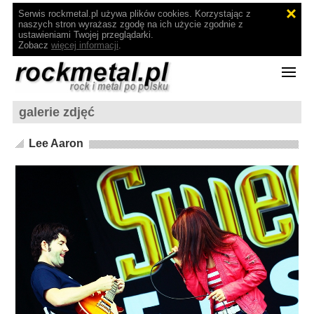
Serwis rockmetal.pl używa plików cookies. Korzystając z
naszych stron wyrażasz zgodę na ich użycie zgodnie z
ustawieniami Twojej przeglądarki.
Zobacz
więcej informacji
.
galerie zdjęć
Lee Aaron