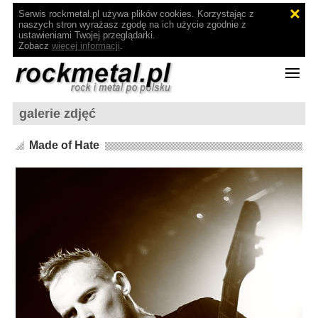
Serwis rockmetal.pl używa plików cookies. Korzystając z
naszych stron wyrażasz zgodę na ich użycie zgodnie z
ustawieniami Twojej przeglądarki.
Zobacz
więcej informacji
.
galerie zdjęć
Made of Hate