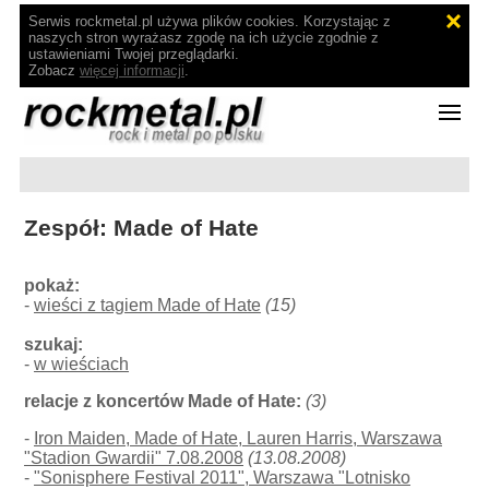
Serwis rockmetal.pl używa plików cookies. Korzystając z
naszych stron wyrażasz zgodę na ich użycie zgodnie z
ustawieniami Twojej przeglądarki.
Zobacz
więcej informacji
.
Zespół: Made of Hate
pokaż:
-
wieści z tagiem Made of Hate
(15)
szukaj:
-
w wieściach
relacje z koncertów Made of Hate:
(3)
-
Iron Maiden, Made of Hate, Lauren Harris, Warszawa
"Stadion Gwardii" 7.08.2008
(13.08.2008)
-
"Sonisphere Festival 2011", Warszawa "Lotnisko