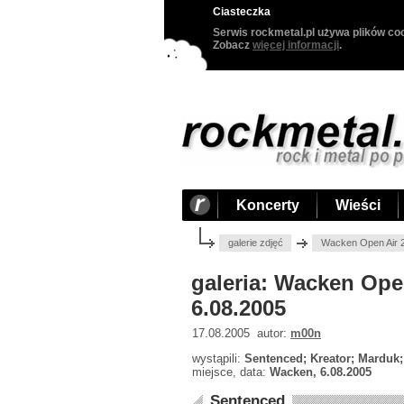
Ciasteczka
Serwis rockmetal.pl używa plików coo
Zobacz
więcej informacji
.
Koncerty
Wieści
galerie zdjęć
Wacken Open Air 2
galeria: Wacken Open
6.08.2005
17.08.2005 autor:
m00n
wystąpili:
Sentenced; Kreator; Marduk;
miejsce, data:
Wacken, 6.08.2005
Sentenced