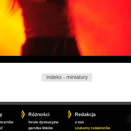
indeks - miniatury
y
Różności
Redakcja
oncertów
forum dyskusyjne
o nas
ęć
garstka linków
szukamy redaktorów