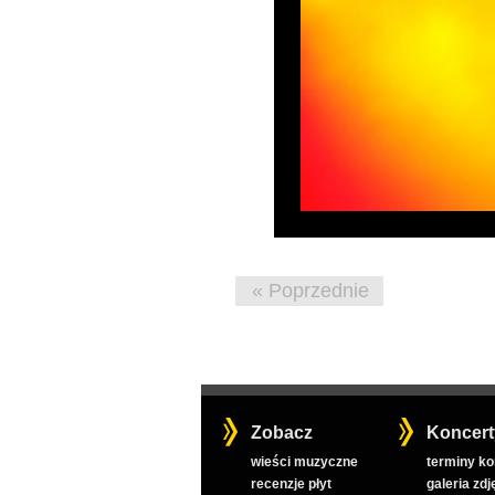
« Poprzednie
Zobacz
Koncert
wieści muzyczne
terminy k
recenzje płyt
galeria zdj