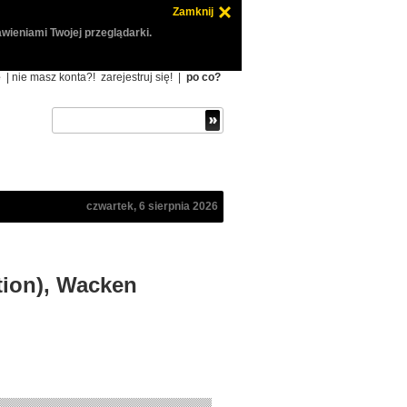
Zamknij
wieniami Twojej przeglądarki.
ę
| nie masz konta?!
zarejestruj się!
|
po co?
czwartek, 6 sierpnia 2026
tion), Wacken