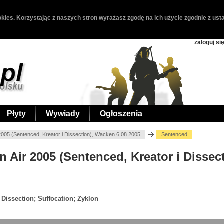
kies. Korzystając z naszych stron wyrażasz zgodę na ich użycie zgodnie z usta
zaloguj si
Płyty
Wywiady
Ogłoszenia
005 (Sentenced, Kreator i Dissection), Wacken 6.08.2005
Sentenced
 Air 2005 (Sentenced, Kreator i Dissec
 Dissection; Suffocation; Zyklon