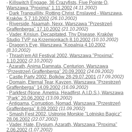
-
Killswitch Engage, 36 Crazyfists, Five Pointe O,
Warszawa "Proxima" 1.11.2002
(4.11.2002)
-
Dark Tranquillity, Rotting Christ, Enslaved - Warszawa,
Kraków, 5,7.10.2002
(26.10.2002)
-
Riverside, Naamah, Nexx, Warszawa "Przestrzeń
Graffenberga" 17.10.2002
(21.10.2002)
-
Vader, Krisiun, Decapitated, Thy Disease, Kraków
Studio TVP na Krzemionkach 8.10.2002
(10.10.2002)
-
Dragon's Eye, Warszawa "Kopalnia 4.10.2002
(8.10.2002)
-
Thrash'em All Festival 2002, Warszawa "Proxima"
1.10.2002
(2.10.2002)
-
Azarath, Anima Damnata, Centurion, Warszawa
"Przestrzeń Graffenberga" 20.09.2002
(24.09.2002)
-
Castle Party 2002, Bolków 28-29.07.2001
(17.09.2002)
-
Domain, Eternal Tear, Kayzen, Warszawa "Przestrzeń
Graffenberga" 14.09.2002
(16.09.2002)
-
Parkfest (None, Ametria, Headfirst, A.I.D.S.), Warszawa
"Park" 20.06.2002
(13.09.2002)
-
Antigama, Corruption, Nomad, Warszawa "Przestrzeń
Graffenberga" 8.09.2002
(11.09.2002)
-
Smash Fest 2002, Ustronie Morskie "Lotnisko Bagicz"
28.06.2002
(22.07.2002)
-
Vader, Hate, Elysium, Azarath, Warszawa "Proxima"
2.06.2002
(1.07.2002)