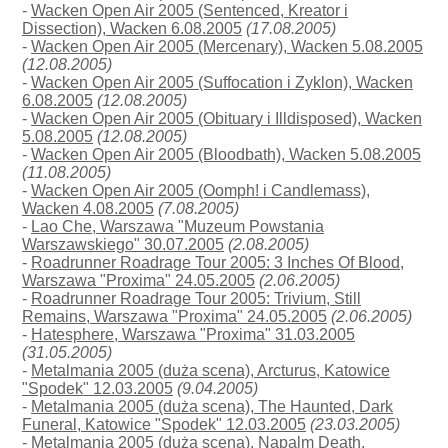
-
Wacken Open Air 2005 (Sentenced, Kreator i
Dissection), Wacken 6.08.2005
(17.08.2005)
-
Wacken Open Air 2005 (Mercenary), Wacken 5.08.2005
(12.08.2005)
-
Wacken Open Air 2005 (Suffocation i Zyklon), Wacken
6.08.2005
(12.08.2005)
-
Wacken Open Air 2005 (Obituary i Illdisposed), Wacken
5.08.2005
(12.08.2005)
-
Wacken Open Air 2005 (Bloodbath), Wacken 5.08.2005
(11.08.2005)
-
Wacken Open Air 2005 (Oomph! i Candlemass),
Wacken 4.08.2005
(7.08.2005)
-
Lao Che, Warszawa "Muzeum Powstania
Warszawskiego" 30.07.2005
(2.08.2005)
-
Roadrunner Roadrage Tour 2005: 3 Inches Of Blood,
Warszawa "Proxima" 24.05.2005
(2.06.2005)
-
Roadrunner Roadrage Tour 2005: Trivium, Still
Remains, Warszawa "Proxima" 24.05.2005
(2.06.2005)
-
Hatesphere, Warszawa "Proxima" 31.03.2005
(31.05.2005)
-
Metalmania 2005 (duża scena), Arcturus, Katowice
"Spodek" 12.03.2005
(9.04.2005)
-
Metalmania 2005 (duża scena), The Haunted, Dark
Funeral, Katowice "Spodek" 12.03.2005
(23.03.2005)
-
Metalmania 2005 (duża scena), Napalm Death,