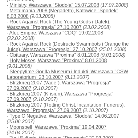
-
Ministry, Warszawa "Stodoła" 15.07.2008
(17.07.2008)
-
Metalmania 2008 (Megadeth), Katowice "Spodek"
8.03.2008
(9.03.2008)
-
Rock Against Rock (The Young Gods i Dalek),
Warszawa "Progresja" 27.10.2007
(23.02.2008)
-
Alec Empire, Warszawa "CDQ" 19.02.2008
(22.02.2008)
-
Rock Against Rock (Destructo Swarmbots i Orange the
Juice), Warszawa "Progresja" 27.10.2007
(25.01.2008)
-
Obituary, Warszawa "Proxima" 8.01.2008
(9.01.2008)
-
Holy Moses, Warszawa "Proxima" 8.01.2008
(9.01.2008)
-
Sleepytime Gorilla Museum i Indukti, Warszawa "CSW
Laboratorium" 23.10.2007
(8.11.2007)
-
Blitzkrieg 2007 (Vader), Warszawa "Progresja"
27.09.2007
(2.10.2007)
-
Blitzkrieg 2007 (Krisiun), Warszawa "Progresja"
27.09.2007
(2.10.2007)
-
Blitzkrieg 2007 (Rotting Christ, Incantation, Funerus),
Warszawa "Progresja" 27.09.2007
(2.10.2007)
-
Type O Negative, Warszawa "Stodoła" 14.06.2007
(25.06.2007)
-
Moonspell, Warszawa "Proxima" 19.04.2007
(24.04.2007)