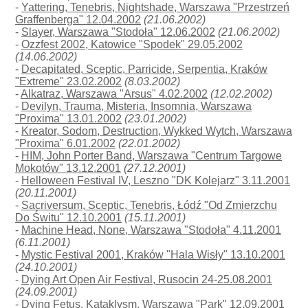
-
Yattering, Tenebris, Nightshade, Warszawa "Przestrzeń
Graffenberga" 12.04.2002
(21.06.2002)
-
Slayer, Warszawa "Stodoła" 12.06.2002
(21.06.2002)
-
Ozzfest 2002, Katowice "Spodek" 29.05.2002
(14.06.2002)
-
Decapitated, Sceptic, Parricide, Serpentia, Kraków
"Extreme" 23.02.2002
(8.03.2002)
-
Alkatraz, Warszawa "Arsus" 4.02.2002
(12.02.2002)
-
Devilyn, Trauma, Misteria, Insomnia, Warszawa
"Proxima" 13.01.2002
(23.01.2002)
-
Kreator, Sodom, Destruction, Wykked Wytch, Warszawa
"Proxima" 6.01.2002
(22.01.2002)
-
HIM, John Porter Band, Warszawa "Centrum Targowe
Mokotów" 13.12.2001
(27.12.2001)
-
Helloween Festival IV, Leszno "DK Kolejarz" 3.11.2001
(20.11.2001)
-
Sacriversum, Sceptic, Tenebris, Łódź "Od Zmierzchu
Do Świtu" 12.10.2001
(15.11.2001)
-
Machine Head, None, Warszawa "Stodoła" 4.11.2001
(6.11.2001)
-
Mystic Festival 2001, Kraków "Hala Wisły" 13.10.2001
(24.10.2001)
-
Dying Art Open Air Festival, Rusocin 24-25.08.2001
(24.09.2001)
-
Dying Fetus, Kataklysm, Warszawa "Park" 12.09.2001