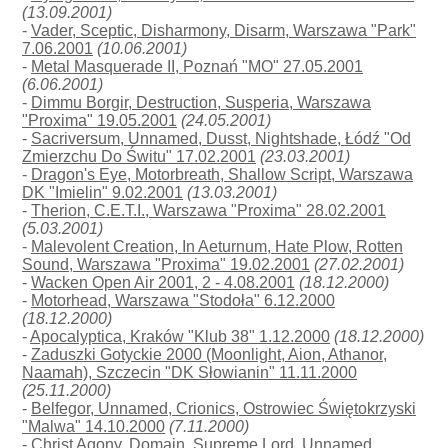
(13.09.2001)
-
Vader, Sceptic, Disharmony, Disarm, Warszawa "Park"
7.06.2001
(10.06.2001)
-
Metal Masquerade II, Poznań "MO" 27.05.2001
(6.06.2001)
-
Dimmu Borgir, Destruction, Susperia, Warszawa
"Proxima" 19.05.2001
(24.05.2001)
-
Sacriversum, Unnamed, Dusst, Nightshade, Łódź "Od
Zmierzchu Do Świtu" 17.02.2001
(23.03.2001)
-
Dragon's Eye, Motorbreath, Shallow Script, Warszawa
DK "Imielin" 9.02.2001
(13.03.2001)
-
Therion, C.E.T.I., Warszawa "Proxima" 28.02.2001
(5.03.2001)
-
Malevolent Creation, In Aeturnum, Hate Plow, Rotten
Sound, Warszawa "Proxima" 19.02.2001
(27.02.2001)
-
Wacken Open Air 2001, 2 - 4.08.2001
(18.12.2000)
-
Motorhead, Warszawa "Stodoła" 6.12.2000
(18.12.2000)
-
Apocalyptica, Kraków "Klub 38" 1.12.2000
(18.12.2000)
-
Zaduszki Gotyckie 2000 (Moonlight, Aion, Athanor,
Naamah), Szczecin "DK Słowianin" 11.11.2000
(25.11.2000)
-
Belfegor, Unnamed, Crionics, Ostrowiec Świętokrzyski
"Malwa" 14.10.2000
(7.11.2000)
-
Christ Agony, Domain, Supreme Lord, Unnamed,