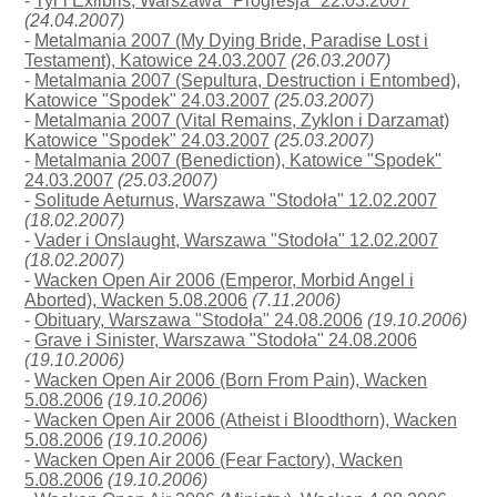
-
Tyr i Exlibris, Warszawa "Progresja" 22.03.2007
(24.04.2007)
-
Metalmania 2007 (My Dying Bride, Paradise Lost i
Testament), Katowice 24.03.2007
(26.03.2007)
-
Metalmania 2007 (Sepultura, Destruction i Entombed),
Katowice "Spodek" 24.03.2007
(25.03.2007)
-
Metalmania 2007 (Vital Remains, Zyklon i Darzamat)
Katowice "Spodek" 24.03.2007
(25.03.2007)
-
Metalmania 2007 (Benediction), Katowice "Spodek"
24.03.2007
(25.03.2007)
-
Solitude Aeturnus, Warszawa "Stodoła" 12.02.2007
(18.02.2007)
-
Vader i Onslaught, Warszawa "Stodoła" 12.02.2007
(18.02.2007)
-
Wacken Open Air 2006 (Emperor, Morbid Angel i
Aborted), Wacken 5.08.2006
(7.11.2006)
-
Obituary, Warszawa "Stodoła" 24.08.2006
(19.10.2006)
-
Grave i Sinister, Warszawa "Stodoła" 24.08.2006
(19.10.2006)
-
Wacken Open Air 2006 (Born From Pain), Wacken
5.08.2006
(19.10.2006)
-
Wacken Open Air 2006 (Atheist i Bloodthorn), Wacken
5.08.2006
(19.10.2006)
-
Wacken Open Air 2006 (Fear Factory), Wacken
5.08.2006
(19.10.2006)