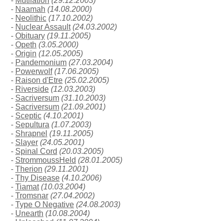
-
Mutilation
(29.12.2003)
-
Naamah
(14.08.2000)
-
Neolithic
(17.10.2002)
-
Nuclear Assault
(24.03.2002)
-
Obituary
(19.11.2005)
-
Opeth
(3.05.2000)
-
Origin
(12.05.2005)
-
Pandemonium
(27.03.2004)
-
Powerwolf
(17.06.2005)
-
Raison d'Etre
(25.02.2005)
-
Riverside
(12.03.2003)
-
Sacriversum
(31.10.2003)
-
Sacriversum
(21.09.2001)
-
Sceptic
(4.10.2001)
-
Sepultura
(1.07.2003)
-
Shrapnel
(19.11.2005)
-
Slayer
(24.05.2001)
-
Spinal Cord
(20.03.2005)
-
StrommoussHeld
(28.01.2005)
-
Therion
(29.11.2001)
-
Thy Disease
(4.10.2006)
-
Tiamat
(10.03.2004)
-
Tromsnar
(27.04.2002)
-
Type O Negative
(24.08.2003)
-
Unearth
(10.08.2004)