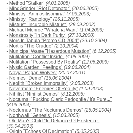
-
Method "Stalker"
(4.01.2005)
-
MindGrinder "Riot Detonator"
(20.06.2005)
-
Ministry "Animositisomina"
(7.03.2003)
-
Ministry "Rantology"
(26.11.2005)
-
Mistrust "Incurable Mistrust"
(28.09.2002)
-
Michael Monroe "Whatcha Want"
(1.04.2003)
-
Monstrosity "In Dark Purity"
(27.10.2000)
-
Mors In Tabula "Promo CD 2004"
(26.10.2004)
-
Mortiis "The Grudge"
(2.10.2004)
-
Municipal Waste "Hazardous Mutation"
(6.12.2005)
-
Mutilation "Conflict Inside"
(4.08.2004)
-
Mutilation "Possessed By Reality"
(12.06.2003)
-
Mystic Garden "Feelings"
(19.06.2004)
-
Navja "Pagan Wolves"
(20.07.2001)
-
Neimes "Demo"
(15.06.2004)
-
Neolith "Broken Immortality"
(2.05.2003)
-
Nevermore "Enemies Of Reality"
(1.09.2003)
-
Nihilist "Nihilist Demos"
(8.12.2005)
-
Nocturnal "Fucking Cleric Pedophile / It's Pure..."
(8.06.2004)
-
Nocturnus "The Nocturnus Demos"
(25.05.2004)
-
Northwail "Genesis"
(15.03.2005)
-
Old Man's Child "In Defiance Of Existence"
(30.04.2003)
-
Origin "Echoes Of Decimation"
(5.05.2005)