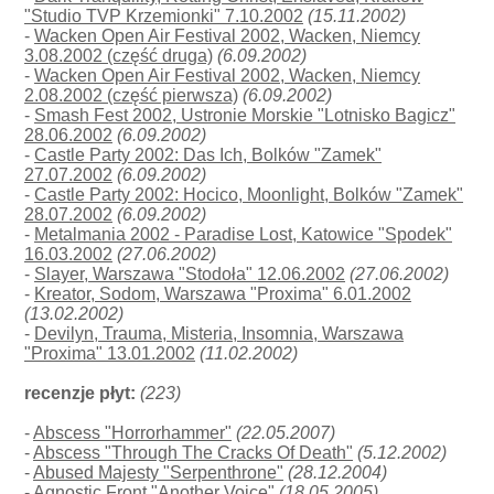
"Studio TVP Krzemionki" 7.10.2002
(15.11.2002)
-
Wacken Open Air Festival 2002, Wacken, Niemcy
3.08.2002 (część druga)
(6.09.2002)
-
Wacken Open Air Festival 2002, Wacken, Niemcy
2.08.2002 (część pierwsza)
(6.09.2002)
-
Smash Fest 2002, Ustronie Morskie "Lotnisko Bagicz"
28.06.2002
(6.09.2002)
-
Castle Party 2002: Das Ich, Bolków "Zamek"
27.07.2002
(6.09.2002)
-
Castle Party 2002: Hocico, Moonlight, Bolków "Zamek"
28.07.2002
(6.09.2002)
-
Metalmania 2002 - Paradise Lost, Katowice "Spodek"
16.03.2002
(27.06.2002)
-
Slayer, Warszawa "Stodoła" 12.06.2002
(27.06.2002)
-
Kreator, Sodom, Warszawa "Proxima" 6.01.2002
(13.02.2002)
-
Devilyn, Trauma, Misteria, Insomnia, Warszawa
"Proxima" 13.01.2002
(11.02.2002)
recenzje płyt:
(223)
-
Abscess "Horrorhammer"
(22.05.2007)
-
Abscess "Through The Cracks Of Death"
(5.12.2002)
-
Abused Majesty "Serpenthrone"
(28.12.2004)
-
Agnostic Front "Another Voice"
(18.05.2005)