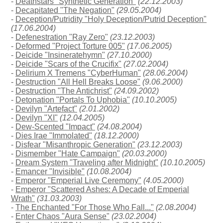
-
Deathstars "Synthetic Generation"
(22.12.2003)
-
Decapitated "The Negation"
(29.05.2004)
-
Deception/Putridity "Holy Deception/Putrid Deception"
(17.06.2004)
-
Defenestration "Ray Zero"
(23.12.2003)
-
Deformed "Project Torture 005"
(17.06.2005)
-
Deicide "Insineratehymn"
(27.10.2000)
-
Deicide "Scars of the Crucifix"
(27.02.2004)
-
Delirium X Tremens "CyberHuman"
(28.06.2004)
-
Destruction "All Hell Breaks Loose"
(9.06.2000)
-
Destruction "The Antichrist"
(24.09.2002)
-
Detonation "Portals To Uphobia"
(10.10.2005)
-
Devilyn "Artefact"
(2.01.2002)
-
Devilyn "XI"
(12.04.2005)
-
Dew-Scented "Impact"
(24.08.2004)
-
Dies Irae "Immolated"
(18.12.2000)
-
Disfear "Misanthropic Generation"
(23.12.2003)
-
Dismember "Hate Campaign"
(20.03.2000)
-
Dream System "Traveling after Midnight"
(10.10.2005)
-
Emancer "Invisible"
(10.08.2004)
-
Emperor "Emperial Live Ceremony"
(4.05.2000)
-
Emperor "Scattered Ashes: A Decade of Emperial
Wrath"
(31.03.2003)
-
The Enchanted "For Those Who Fall..."
(2.08.2004)
-
Enter Chaos "Aura Sense"
(23.02.2004)