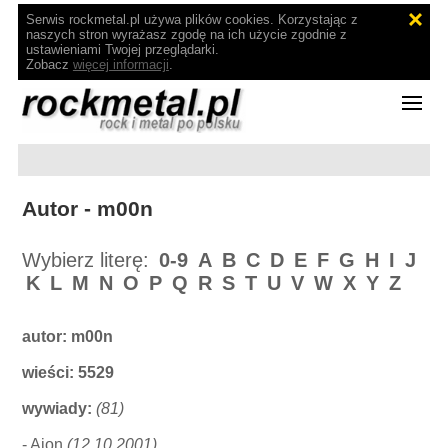
Serwis rockmetal.pl używa plików cookies. Korzystając z
naszych stron wyrażasz zgodę na ich użycie zgodnie z
ustawieniami Twojej przeglądarki.
Zobacz
więcej informacji
.
Autor - m00n
Wybierz literę:
0-9
A
B
C
D
E
F
G
H
I
J
K
L
M
N
O
P
Q
R
S
T
U
V
W
X
Y
Z
autor:
m00n
wieści: 5529
wywiady:
(81)
-
Aion
(12.10.2001)