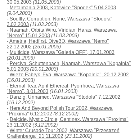
30.05.2003
(31.05.2003)
-
Metalmania 2003, Katowice "Spodek" 5.04.2003
(9.04.2003)
-
Soulfly, Corruption, None, Warszawa "Stodoła"
3.02.2003
(11.03.2003)
-
Naamah, Orbita Wiru, Viridian, Haras, Warszawa
"Nemo" 15.01.2003
(11.03.2003)
-
Ametria, Hedfirst, Dive3D, Warszawa "Nemo"
22.12.2002
(25.01.2003)
-
Multicide, Warszawa "Galeria OFF", 17.01.2003
(20.01.2003)
-
Percival Schuttenbach, Naamah, Warszawa "Kopalnia"
5.01.2003
(20.01.2003)
-
Wieże Fabryk, Eva, Warszawa "Kopalnia", 20.12.2002
(16.01.2003)
-
Eternal Tear, April Ethereal, Pyorrhoea, Warszawa
"Nemo", 8.01.2003
(16.01.2003)
-
Danzig, Unnamed, Warszawa "Stodoła" 7.12.2002
(16.12.2002)
-
Here And Beyond Polish Tour 2002, Warszawa
"Proxima" 6.12.2002
(8.12.2002)
-
Deicide, Mystic Circle, Centinex, Warszawa "Proxima"
23.11.2002
(3.12.2002)
-
Winter Crusade Tour 2002, Warszawa "Przestrzeń
Graffenberga" 21.11.2002
(23.11.2002)