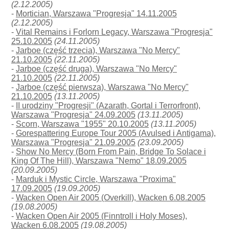
(2.12.2005)
-
Mortician, Warszawa "Progresja" 14.11.2005
(2.12.2005)
-
Vital Remains i Forlorn Legacy, Warszawa "Progresja"
25.10.2005
(24.11.2005)
-
Jarboe (część trzecia), Warszawa "No Mercy"
21.10.2005
(22.11.2005)
-
Jarboe (część druga), Warszawa "No Mercy"
21.10.2005
(22.11.2005)
-
Jarboe (część pierwsza), Warszawa "No Mercy"
21.10.2005
(13.11.2005)
-
II urodziny "Progresji" (Azarath, Gortal i Terrorfront),
Warszawa "Progresja" 24.09.2005
(13.11.2005)
-
Scorn, Warszawa "1955" 20.10.2005
(13.11.2005)
-
Gorespattering Europe Tour 2005 (Avulsed i Antigama),
Warszawa "Progresja" 21.09.2005
(23.09.2005)
-
Show No Mercy (Born From Pain, Bridge To Solace i
King Of The Hill), Warszawa "Nemo" 18.09.2005
(20.09.2005)
-
Marduk i Mystic Circle, Warszawa "Proxima"
17.09.2005
(19.09.2005)
-
Wacken Open Air 2005 (Overkill), Wacken 6.08.2005
(19.08.2005)
-
Wacken Open Air 2005 (Finntroll i Holy Moses),
Wacken 6.08.2005
(19.08.2005)