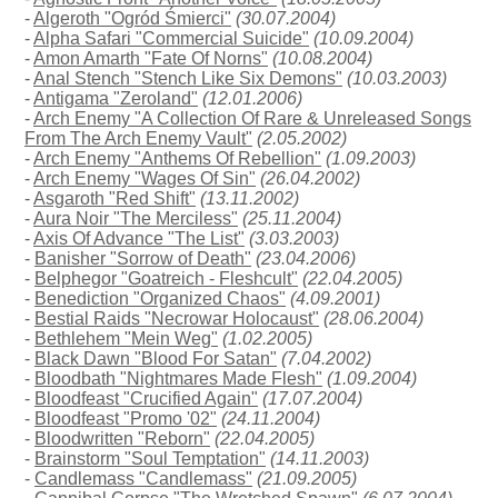
-
Algeroth "Ogród Śmierci"
(30.07.2004)
-
Alpha Safari "Commercial Suicide"
(10.09.2004)
-
Amon Amarth "Fate Of Norns"
(10.08.2004)
-
Anal Stench "Stench Like Six Demons"
(10.03.2003)
-
Antigama "Zeroland"
(12.01.2006)
-
Arch Enemy "A Collection Of Rare & Unreleased Songs
From The Arch Enemy Vault"
(2.05.2002)
-
Arch Enemy "Anthems Of Rebellion"
(1.09.2003)
-
Arch Enemy "Wages Of Sin"
(26.04.2002)
-
Asgaroth "Red Shift"
(13.11.2002)
-
Aura Noir "The Merciless"
(25.11.2004)
-
Axis Of Advance "The List"
(3.03.2003)
-
Banisher "Sorrow of Death"
(23.04.2006)
-
Belphegor "Goatreich - Fleshcult"
(22.04.2005)
-
Benediction "Organized Chaos"
(4.09.2001)
-
Bestial Raids "Necrowar Holocaust"
(28.06.2004)
-
Bethlehem "Mein Weg"
(1.02.2005)
-
Black Dawn "Blood For Satan"
(7.04.2002)
-
Bloodbath "Nightmares Made Flesh"
(1.09.2004)
-
Bloodfeast "Crucified Again"
(17.07.2004)
-
Bloodfeast "Promo '02"
(24.11.2004)
-
Bloodwritten "Reborn"
(22.04.2005)
-
Brainstorm "Soul Temptation"
(14.11.2003)
-
Candlemass "Candlemass"
(21.09.2005)