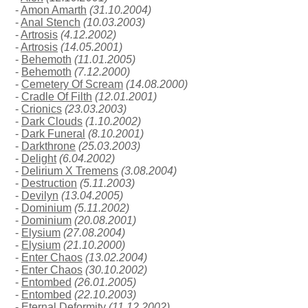
-
Amon Amarth
(31.10.2004)
-
Anal Stench
(10.03.2003)
-
Artrosis
(4.12.2002)
-
Artrosis
(14.05.2001)
-
Behemoth
(11.01.2005)
-
Behemoth
(7.12.2000)
-
Cemetery Of Scream
(14.08.2000)
-
Cradle Of Filth
(12.01.2001)
-
Crionics
(23.03.2003)
-
Dark Clouds
(1.10.2002)
-
Dark Funeral
(8.10.2001)
-
Darkthrone
(25.03.2003)
-
Delight
(6.04.2002)
-
Delirium X Tremens
(3.08.2004)
-
Destruction
(5.11.2003)
-
Devilyn
(13.04.2005)
-
Dominium
(5.11.2002)
-
Dominium
(20.08.2001)
-
Elysium
(27.08.2004)
-
Elysium
(21.10.2000)
-
Enter Chaos
(13.02.2004)
-
Enter Chaos
(30.10.2002)
-
Entombed
(26.01.2005)
-
Entombed
(22.10.2003)
-
Eternal Deformity
(11.12.2002)