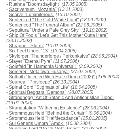
-
Rutthna "Doomsdaylight"
(17.05.2005)
-
Sacriversum "Mozartia"
(13.11.2003)
-
Scarve "Luminiferous"
(15.10.2002)
-
Sentenced "The Cold White Light"
(18.09.2002)
-
Sentenced "The Funeral Album"
(22.06.2005)
-
Sepultura "Under a Pale Grey Sky"
(19.10.2002)
-
Ship Of Fools "Let's Get This Mother Outta Here"
(28.11.2002)
-
Shrapnel "Sturm"
(10.01.2006)
-
Six Feet Under "13"
(13.04.2005)
-
Skyforger "Thunderforge / Perkonkalve"
(28.06.2004)
-
Slayer "Eternal Pyre"
(11.07.2006)
-
Solefald "In Harmonia Universali"
(3.09.2003)
-
Sorcerer "Metalowa Husarya"
(27.07.2004)
-
Sothoth "Infected With Hate (Demo 2003)"
(2.06.2004)
-
Sourreal "Pinsleepe"
(26.10.2004)
-
Spinal Cord "Stigmata of Life"
(18.04.2005)
-
Spiritual Beggars "Demons"
(28.07.2005)
-
Strandhogg "Art Of Satanic And Antichristian Blood"
(16.01.2006)
-
Strangulation "Withering Existence"
(28.06.2004)
-
StrommoussHeld "Behind the Curtain"
(9.06.2004)
-
StrommoussHeld "Halfdecadance"
(25.01.2005)
-
Sui Generis Umbra "Amok"
(10.08.2004)
-
Supreme Lord "Death Metal Beast"
(20.02.2004)