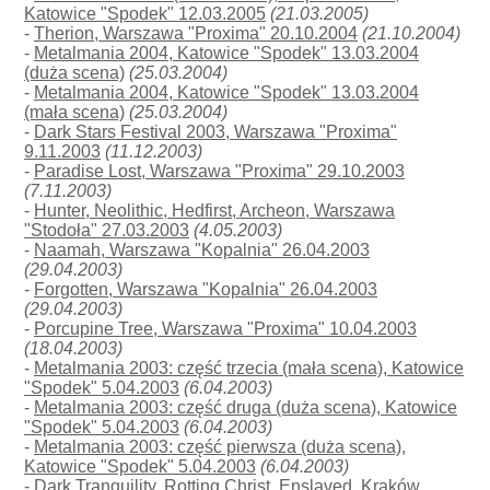
Katowice "Spodek" 12.03.2005
(21.03.2005)
-
Therion, Warszawa "Proxima" 20.10.2004
(21.10.2004)
-
Metalmania 2004, Katowice "Spodek" 13.03.2004
(duża scena)
(25.03.2004)
-
Metalmania 2004, Katowice "Spodek" 13.03.2004
(mała scena)
(25.03.2004)
-
Dark Stars Festival 2003, Warszawa "Proxima"
9.11.2003
(11.12.2003)
-
Paradise Lost, Warszawa "Proxima" 29.10.2003
(7.11.2003)
-
Hunter, Neolithic, Hedfirst, Archeon, Warszawa
"Stodoła" 27.03.2003
(4.05.2003)
-
Naamah, Warszawa "Kopalnia" 26.04.2003
(29.04.2003)
-
Forgotten, Warszawa "Kopalnia" 26.04.2003
(29.04.2003)
-
Porcupine Tree, Warszawa "Proxima" 10.04.2003
(18.04.2003)
-
Metalmania 2003: część trzecia (mała scena), Katowice
"Spodek" 5.04.2003
(6.04.2003)
-
Metalmania 2003: część druga (duża scena), Katowice
"Spodek" 5.04.2003
(6.04.2003)
-
Metalmania 2003: część pierwsza (duża scena),
Katowice "Spodek" 5.04.2003
(6.04.2003)
-
Dark Tranquility, Rotting Christ, Enslaved, Kraków