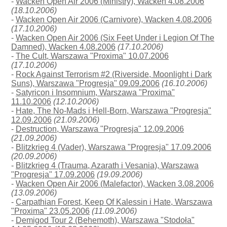
-
Wacken Open Air 2006 (Ministry), Wacken 4.08.2006
(18.10.2006)
-
Wacken Open Air 2006 (Carnivore), Wacken 4.08.2006
(17.10.2006)
-
Wacken Open Air 2006 (Six Feet Under i Legion Of The
Damned), Wacken 4.08.2006
(17.10.2006)
-
The Cult, Warszawa "Proxima" 10.07.2006
(17.10.2006)
-
Rock Against Terrorism #2 (Riverside, Moonlight i Dark
Suns), Warszawa "Progresja" 09.09.2006
(16.10.2006)
-
Satyricon i Insomnium, Warszawa "Proxima"
11.10.2006
(12.10.2006)
-
Hate, The No-Mads i Hell-Born, Warszawa "Progresja"
12.09.2006
(21.09.2006)
-
Destruction, Warszawa "Progresja" 12.09.2006
(21.09.2006)
-
Blitzkrieg 4 (Vader), Warszawa "Progresja" 17.09.2006
(20.09.2006)
-
Blitzkrieg 4 (Trauma, Azarath i Vesania), Warszawa
"Progresja" 17.09.2006
(19.09.2006)
-
Wacken Open Air 2006 (Malefactor), Wacken 3.08.2006
(13.09.2006)
-
Carpathian Forest, Keep Of Kalessin i Hate, Warszawa
"Proxima" 23.05.2006
(11.09.2006)
-
Demigod Tour 2 (Behemoth), Warszawa "Stodoła"