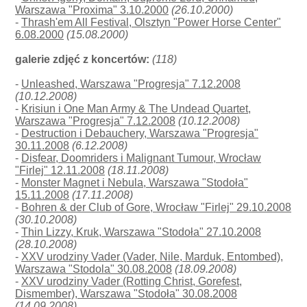
Warszawa "Proxima" 3.10.2000
(26.10.2000)
-
Thrash'em All Festival, Olsztyn "Power Horse Center"
6.08.2000
(15.08.2000)
galerie zdjęć z koncertów:
(118)
-
Unleashed, Warszawa "Progresja" 7.12.2008
(10.12.2008)
-
Krisiun i One Man Army & The Undead Quartet,
Warszawa "Progresja" 7.12.2008
(10.12.2008)
-
Destruction i Debauchery, Warszawa "Progresja"
30.11.2008
(6.12.2008)
-
Disfear, Doomriders i Malignant Tumour, Wrocław
"Firlej" 12.11.2008
(18.11.2008)
-
Monster Magnet i Nebula, Warszawa "Stodoła"
15.11.2008
(17.11.2008)
-
Bohren & der Club of Gore, Wrocław "Firlej" 29.10.2008
(30.10.2008)
-
Thin Lizzy, Kruk, Warszawa "Stodoła" 27.10.2008
(28.10.2008)
-
XXV urodziny Vader (Vader, Nile, Marduk, Entombed),
Warszawa "Stodola" 30.08.2008
(18.09.2008)
-
XXV urodziny Vader (Rotting Christ, Gorefest,
Dismember), Warszawa "Stodoła" 30.08.2008
(14.09.2008)