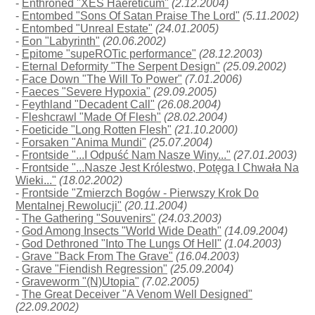
-
Enthroned "XES Haereticum"
(2.12.2004)
-
Entombed "Sons Of Satan Praise The Lord"
(5.11.2002)
-
Entombed "Unreal Estate"
(24.01.2005)
-
Eon "Labyrinth"
(20.06.2002)
-
Epitome "supeROTic performance"
(28.12.2003)
-
Eternal Deformity "The Serpent Design"
(25.09.2002)
-
Face Down "The Will To Power"
(7.01.2006)
-
Faeces "Severe Hypoxia"
(29.09.2005)
-
Feythland "Decadent Call"
(26.08.2004)
-
Fleshcrawl "Made Of Flesh"
(28.02.2004)
-
Foeticide "Long Rotten Flesh"
(21.10.2000)
-
Forsaken "Anima Mundi"
(25.07.2004)
-
Frontside "...I Odpuść Nam Nasze Winy..."
(27.01.2003)
-
Frontside "...Nasze Jest Królestwo, Potęga I Chwała Na
Wieki..."
(18.02.2002)
-
Frontside "Zmierzch Bogów - Pierwszy Krok Do
Mentalnej Rewolucji"
(20.11.2004)
-
The Gathering "Souvenirs"
(24.03.2003)
-
God Among Insects "World Wide Death"
(14.09.2004)
-
God Dethroned "Into The Lungs Of Hell"
(1.04.2003)
-
Grave "Back From The Grave"
(16.04.2003)
-
Grave "Fiendish Regression"
(25.09.2004)
-
Graveworm "(N)Utopia"
(7.02.2005)
-
The Great Deceiver "A Venom Well Designed"
(22.09.2002)