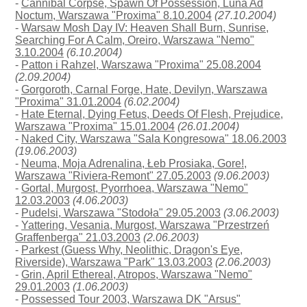
-
Cannibal Corpse, Spawn Of Possession, Luna Ad
Noctum, Warszawa "Proxima" 8.10.2004
(27.10.2004)
-
Warsaw Mosh Day IV: Heaven Shall Burn, Sunrise,
Searching For A Calm, Oreiro, Warszawa "Nemo"
3.10.2004
(6.10.2004)
-
Patton i Rahzel, Warszawa "Proxima" 25.08.2004
(2.09.2004)
-
Gorgoroth, Carnal Forge, Hate, Devilyn, Warszawa
"Proxima" 31.01.2004
(6.02.2004)
-
Hate Eternal, Dying Fetus, Deeds Of Flesh, Prejudice,
Warszawa "Proxima" 15.01.2004
(26.01.2004)
-
Naked City, Warszawa "Sala Kongresowa" 18.06.2003
(19.06.2003)
-
Neuma, Moja Adrenalina, Łeb Prosiaka, Gore!,
Warszawa "Riviera-Remont" 27.05.2003
(9.06.2003)
-
Gortal, Murgost, Pyorrhoea, Warszawa "Nemo"
12.03.2003
(4.06.2003)
-
Pudelsi, Warszawa "Stodoła" 29.05.2003
(3.06.2003)
-
Yattering, Vesania, Murgost, Warszawa "Przestrzeń
Graffenberga" 21.03.2003
(2.06.2003)
-
Parkest (Guess Why, Neolithic, Dragon's Eye,
Riverside), Warszawa "Park" 13.03.2003
(2.06.2003)
-
Grin, April Ethereal, Atropos, Warszawa "Nemo"
29.01.2003
(1.06.2003)
-
Possessed Tour 2003, Warszawa DK "Arsus"