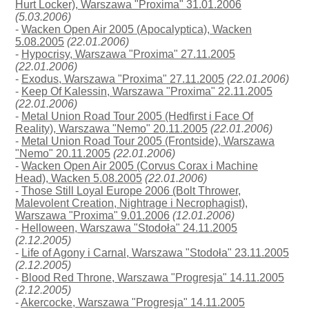
Hurt Locker), Warszawa "Proxima" 31.01.2006
(5.03.2006)
-
Wacken Open Air 2005 (Apocalyptica), Wacken
5.08.2005
(22.01.2006)
-
Hypocrisy, Warszawa "Proxima" 27.11.2005
(22.01.2006)
-
Exodus, Warszawa "Proxima" 27.11.2005
(22.01.2006)
-
Keep Of Kalessin, Warszawa "Proxima" 22.11.2005
(22.01.2006)
-
Metal Union Road Tour 2005 (Hedfirst i Face Of
Reality), Warszawa "Nemo" 20.11.2005
(22.01.2006)
-
Metal Union Road Tour 2005 (Frontside), Warszawa
"Nemo" 20.11.2005
(22.01.2006)
-
Wacken Open Air 2005 (Corvus Corax i Machine
Head), Wacken 5.08.2005
(22.01.2006)
-
Those Still Loyal Europe 2006 (Bolt Thrower,
Malevolent Creation, Nightrage i Necrophagist),
Warszawa "Proxima" 9.01.2006
(12.01.2006)
-
Helloween, Warszawa "Stodoła" 24.11.2005
(2.12.2005)
-
Life of Agony i Carnal, Warszawa "Stodoła" 23.11.2005
(2.12.2005)
-
Blood Red Throne, Warszawa "Progresja" 14.11.2005
(2.12.2005)
-
Akercocke, Warszawa "Progresja" 14.11.2005