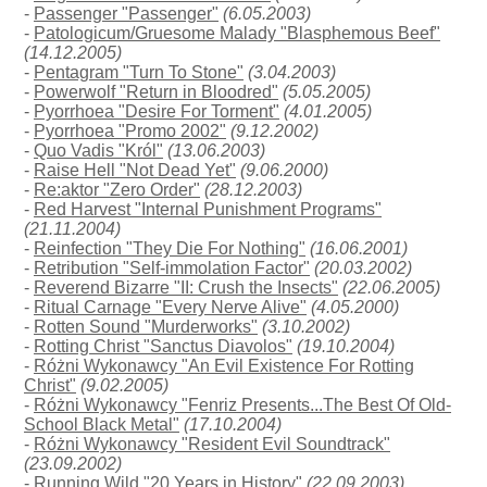
-
Passenger "Passenger"
(6.05.2003)
-
Patologicum/Gruesome Malady "Blasphemous Beef"
(14.12.2005)
-
Pentagram "Turn To Stone"
(3.04.2003)
-
Powerwolf "Return in Bloodred"
(5.05.2005)
-
Pyorrhoea "Desire For Torment"
(4.01.2005)
-
Pyorrhoea "Promo 2002"
(9.12.2002)
-
Quo Vadis "Król"
(13.06.2003)
-
Raise Hell "Not Dead Yet"
(9.06.2000)
-
Re:aktor "Zero Order"
(28.12.2003)
-
Red Harvest "Internal Punishment Programs"
(21.11.2004)
-
Reinfection "They Die For Nothing"
(16.06.2001)
-
Retribution "Self-immolation Factor"
(20.03.2002)
-
Reverend Bizarre "II: Crush the Insects"
(22.06.2005)
-
Ritual Carnage "Every Nerve Alive"
(4.05.2000)
-
Rotten Sound "Murderworks"
(3.10.2002)
-
Rotting Christ "Sanctus Diavolos"
(19.10.2004)
-
Różni Wykonawcy "An Evil Existence For Rotting
Christ"
(9.02.2005)
-
Różni Wykonawcy "Fenriz Presents...The Best Of Old-
School Black Metal"
(17.10.2004)
-
Różni Wykonawcy "Resident Evil Soundtrack"
(23.09.2002)
-
Running Wild "20 Years in History"
(22.09.2003)