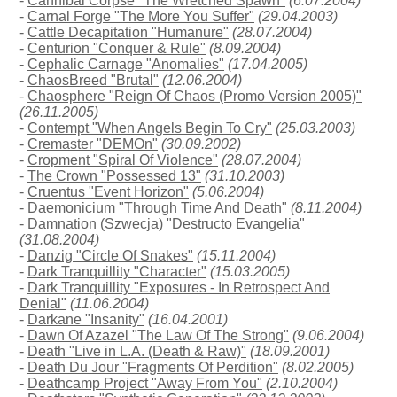
-
Cannibal Corpse "The Wretched Spawn"
(6.07.2004)
-
Carnal Forge "The More You Suffer"
(29.04.2003)
-
Cattle Decapitation "Humanure"
(28.07.2004)
-
Centurion "Conquer & Rule"
(8.09.2004)
-
Cephalic Carnage "Anomalies"
(17.04.2005)
-
ChaosBreed "Brutal"
(12.06.2004)
-
Chaosphere "Reign Of Chaos (Promo Version 2005)"
(26.11.2005)
-
Contempt "When Angels Begin To Cry"
(25.03.2003)
-
Cremaster "DEMOn"
(30.09.2002)
-
Cropment "Spiral Of Violence"
(28.07.2004)
-
The Crown "Possessed 13"
(31.10.2003)
-
Cruentus "Event Horizon"
(5.06.2004)
-
Daemonicium "Through Time And Death"
(8.11.2004)
-
Damnation (Szwecja) "Destructo Evangelia"
(31.08.2004)
-
Danzig "Circle Of Snakes"
(15.11.2004)
-
Dark Tranquillity "Character"
(15.03.2005)
-
Dark Tranquillity "Exposures - In Retrospect And
Denial"
(11.06.2004)
-
Darkane "Insanity"
(16.04.2001)
-
Dawn Of Azazel "The Law Of The Strong"
(9.06.2004)
-
Death "Live in L.A. (Death & Raw)"
(18.09.2001)
-
Death Du Jour "Fragments Of Perdition"
(8.02.2005)
-
Deathcamp Project "Away From You"
(2.10.2004)