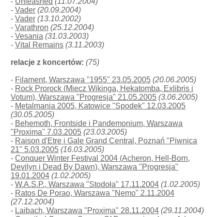
-
Unleashed
(11.07.2004)
-
Vader
(20.09.2004)
-
Vader
(13.10.2002)
-
Varathron
(25.12.2004)
-
Vesania
(31.03.2003)
-
Vital Remains
(3.11.2003)
relacje z koncertów:
(75)
-
Filament, Warszawa "1955" 23.05.2005
(20.06.2005)
-
Rock Prorock (Miecz Wikinga, Hekatomba, Exlibris i
Votum), Warszawa "Progresja" 21.05.2005
(3.06.2005)
-
Metalmania 2005, Katowice "Spodek" 12.03.2005
(30.05.2005)
-
Behemoth, Frontside i Pandemonium, Warszawa
"Proxima" 7.03.2005
(23.03.2005)
-
Raison d'Etre i Gale Grand Central, Poznań "Piwnica
21" 5.03.2005
(16.03.2005)
-
Conquer Winter Festival 2004 (Acheron, Hell-Born,
Devilyn i Dead By Dawn), Warszawa "Progresja"
19.01.2004
(1.02.2005)
-
W.A.S.P., Warszawa "Stodoła" 17.11.2004
(1.02.2005)
-
Ratos De Porao, Warszawa "Nemo" 2.11.2004
(27.12.2004)
-
Laibach, Warszawa "Proxima" 28.11.2004
(29.11.2004)