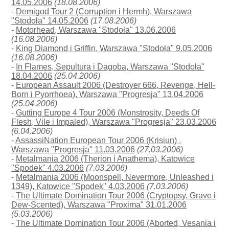
14.05.2006
(18.08.2006)
-
Demigod Tour 2 (Corruption i Hermh), Warszawa
"Stodoła" 14.05.2006
(17.08.2006)
-
Motorhead, Warszawa "Stodoła" 13.06.2006
(16.08.2006)
-
King Diamond i Griffin, Warszawa "Stodoła" 9.05.2006
(16.08.2006)
-
In Flames, Sepultura i Dagoba, Warszawa "Stodoła"
18.04.2006
(25.04.2006)
-
European Assault 2006 (Destroyer 666, Revenge, Hell-
Born i Pyorrhoea), Warszawa "Progresja" 13.04.2006
(25.04.2006)
-
Gutting Europe 4 Tour 2006 (Monstrosity, Deeds Of
Flesh, Vile i Impaled), Warszawa "Progresja" 23.03.2006
(6.04.2006)
-
AssassiNation European Tour 2006 (Krisiun) ,
Warszawa "Progresja" 11.03.2006
(27.03.2006)
-
Metalmania 2006 (Therion i Anathema), Katowice
"Spodek" 4.03.2006
(7.03.2006)
-
Metalmania 2006 (Moonspell, Nevermore, Unleashed i
1349), Katowice "Spodek" 4.03.2006
(7.03.2006)
-
The Ultimate Domination Tour 2006 (Cryptopsy, Grave i
Dew-Scented), Warszawa "Proxima" 31.01.2006
(5.03.2006)
-
The Ultimate Domination Tour 2006 (Aborted, Vesania i