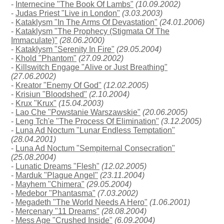
-
Internecine "The Book Of Lambs"
(10.09.2002)
-
Judas Priest "Live in London"
(3.03.2003)
-
Kataklysm "In The Arms Of Devastation"
(24.01.2006)
-
Kataklysm "The Prophecy (Stigmata Of The
Immaculate)"
(28.06.2000)
-
Kataklysm "Serenity In Fire"
(29.05.2004)
-
Khold "Phantom"
(27.09.2002)
-
Killswitch Engage "Alive or Just Breathing"
(27.06.2002)
-
Kreator "Enemy Of God"
(12.02.2005)
-
Krisiun "Bloodshed"
(2.10.2004)
-
Krux "Krux"
(15.04.2003)
-
Lao Che "Powstanie Warszawskie"
(20.06.2005)
-
Leng Tch'e "The Process Of Elimination"
(3.12.2005)
-
Luna Ad Noctum "Lunar Endless Temptation"
(28.04.2001)
-
Luna Ad Noctum "Sempiternal Consecration"
(25.08.2004)
-
Lunatic Dreams "Flesh"
(12.02.2005)
-
Marduk "Plague Angel"
(23.11.2004)
-
Mayhem "Chimera"
(29.05.2004)
-
Medebor "Phantasma"
(7.03.2002)
-
Megadeth "The World Needs A Hero"
(1.06.2001)
-
Mercenary "11 Dreams"
(28.08.2004)
-
Mess Age "Crushed Inside"
(6.09.2004)