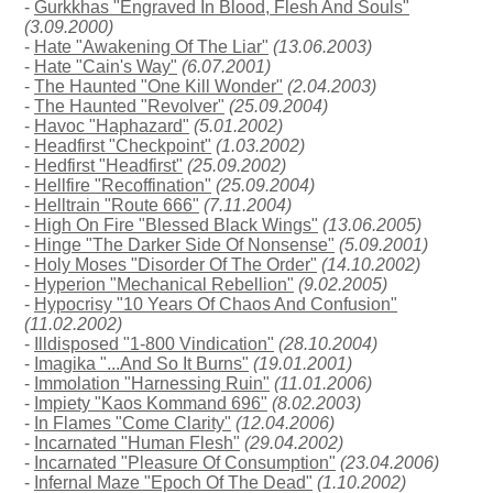
-
Gurkkhas "Engraved In Blood, Flesh And Souls"
(3.09.2000)
-
Hate "Awakening Of The Liar"
(13.06.2003)
-
Hate "Cain's Way"
(6.07.2001)
-
The Haunted "One Kill Wonder"
(2.04.2003)
-
The Haunted "Revolver"
(25.09.2004)
-
Havoc "Haphazard"
(5.01.2002)
-
Headfirst "Checkpoint"
(1.03.2002)
-
Hedfirst "Headfirst"
(25.09.2002)
-
Hellfire "Recoffination"
(25.09.2004)
-
Helltrain "Route 666"
(7.11.2004)
-
High On Fire "Blessed Black Wings"
(13.06.2005)
-
Hinge "The Darker Side Of Nonsense"
(5.09.2001)
-
Holy Moses "Disorder Of The Order"
(14.10.2002)
-
Hyperion "Mechanical Rebellion"
(9.02.2005)
-
Hypocrisy "10 Years Of Chaos And Confusion"
(11.02.2002)
-
Illdisposed "1-800 Vindication"
(28.10.2004)
-
Imagika "...And So It Burns"
(19.01.2001)
-
Immolation "Harnessing Ruin"
(11.01.2006)
-
Impiety "Kaos Kommand 696"
(8.02.2003)
-
In Flames "Come Clarity"
(12.04.2006)
-
Incarnated "Human Flesh"
(29.04.2002)
-
Incarnated "Pleasure Of Consumption"
(23.04.2006)
-
Infernal Maze "Epoch Of The Dead"
(1.10.2002)