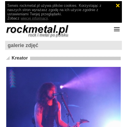
Serwis rockmetal.pl używa plików cookies. Korzystając z
naszych stron wyrażasz zgodę na ich użycie zgodnie z
ustawieniami Twojej przeglądarki.
Zobacz
więcej informacji
.
galerie zdjęć
Kreator