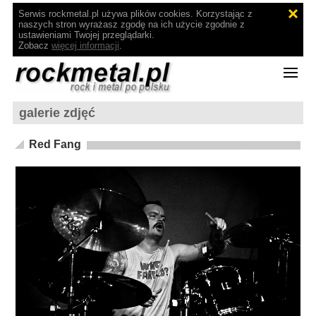
Serwis rockmetal.pl używa plików cookies. Korzystając z
naszych stron wyrażasz zgodę na ich użycie zgodnie z
ustawieniami Twojej przeglądarki.
Zobacz
więcej informacji
.
galerie zdjęć
Red Fang