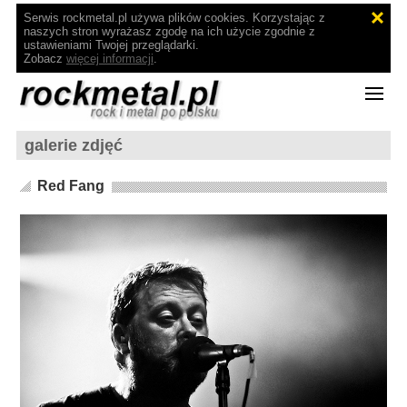
Serwis rockmetal.pl używa plików cookies. Korzystając z
naszych stron wyrażasz zgodę na ich użycie zgodnie z
ustawieniami Twojej przeglądarki.
Zobacz
więcej informacji
.
galerie zdjęć
Red Fang