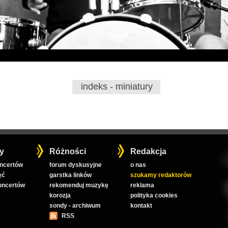
indeks - miniatury
y
Różności
Redakcja
oncertów
forum dyskusyjne
o nas
ęć
garstka linków
szukamy redaktorów
koncertów
rekomenduj muzykę
reklama
korozja
polityka cookies
sondy - archiwum
kontakt
RSS