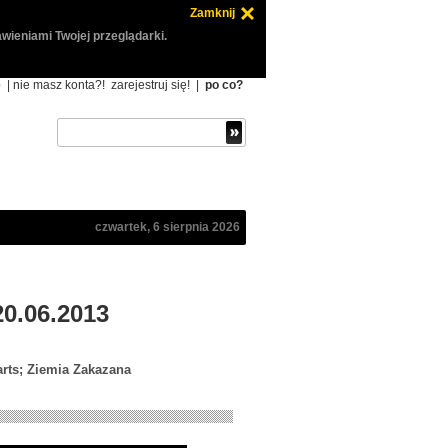
Zamknij
wieniami Twojej przeglądarki.
ę
| nie masz konta?!
zarejestruj się!
|
po co?
czwartek, 6 sierpnia 2026
20.06.2013
arts; Ziemia Zakazana