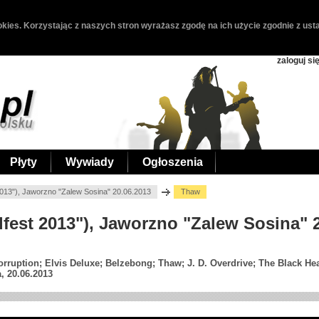
kies. Korzystając z naszych stron wyrażasz zgodę na ich użycie zgodnie z usta
zaloguj si
Płyty
Wywiady
Ogłoszenia
2013"), Jaworzno "Zalew Sosina" 20.06.2013
Thaw
lfest 2013"), Jaworzno "Zalew Sosina" 
rruption; Elvis Deluxe; Belzebong; Thaw; J. D. Overdrive; The Black He
, 20.06.2013