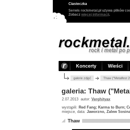
Ciasteczka
Serwis rockmetal.pl używa plików coo
Zobacz
więcej informacji
.
Koncerty
Wieści
galerie zdjęć
Thaw ("Metalfest 
galeria: Thaw ("Meta
2.07.2013 autor:
Verghityax
wystąpili:
Red Fang; Karma to Burn; Co
miejsce, data:
Jaworzno, Zalew Sosina
Thaw