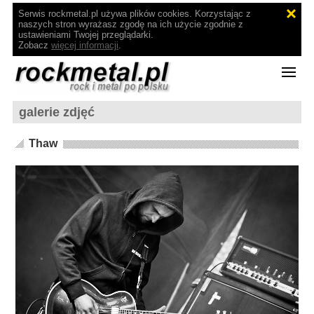
Serwis rockmetal.pl używa plików cookies. Korzystając z
naszych stron wyrażasz zgodę na ich użycie zgodnie z
ustawieniami Twojej przeglądarki.
Zobacz
więcej informacji
.
galerie zdjęć
Thaw