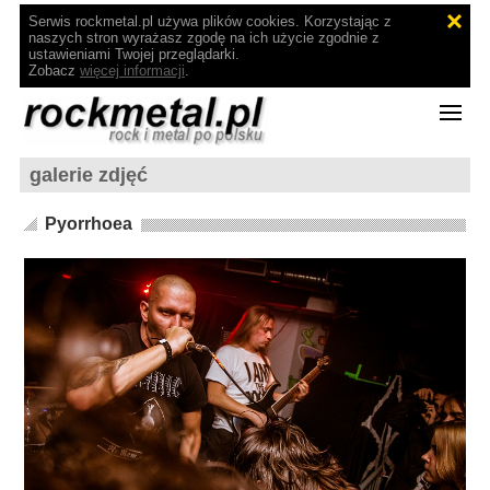
Serwis rockmetal.pl używa plików cookies. Korzystając z
naszych stron wyrażasz zgodę na ich użycie zgodnie z
ustawieniami Twojej przeglądarki.
Zobacz
więcej informacji
.
galerie zdjęć
Pyorrhoea