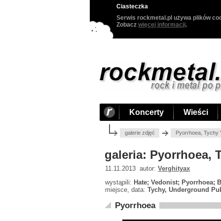
Ciasteczka
Serwis rockmetal.pl używa plików coo
Zobacz
więcej informacji
.
Koncerty
Wieści
galerie zdjęć
Pyorrhoea, Tychy 
galeria: Pyorrhoea,
11.11.2013 autor:
Verghityax
wystąpili:
Hate; Vedonist; Pyorrhoea; 
miejsce, data:
Tychy, Underground Pub
Pyorrhoea