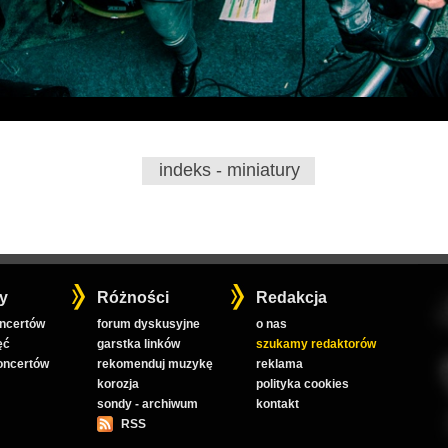
indeks - miniatury
y
Różności
Redakcja
oncertów
forum dyskusyjne
o nas
ęć
garstka linków
szukamy redaktorów
koncertów
rekomenduj muzykę
reklama
korozja
polityka cookies
sondy - archiwum
kontakt
RSS