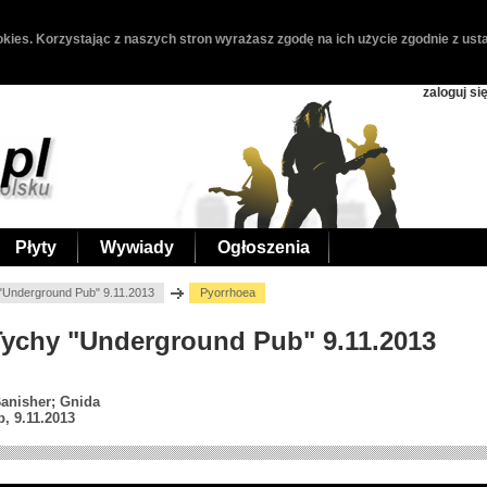
kies. Korzystając z naszych stron wyrażasz zgodę na ich użycie zgodnie z usta
zaloguj si
Płyty
Wywiady
Ogłoszenia
"Underground Pub" 9.11.2013
Pyorrhoea
 Tychy "Underground Pub" 9.11.2013
Banisher; Gnida
, 9.11.2013