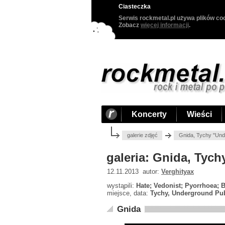
Ciasteczka
Serwis rockmetal.pl używa plików coo
Zobacz
więcej informacji
.
Koncerty
Wieści
galerie zdjęć
Gnida, Tychy "Und
galeria: Gnida, Tyc
12.11.2013 autor:
Verghityax
wystąpili:
Hate; Vedonist; Pyorrhoea; 
miejsce, data:
Tychy, Underground Pub
Gnida