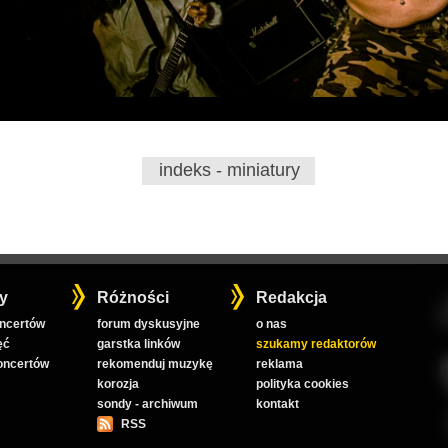
indeks - miniatury
y
Różności
Redakcja
oncertów
forum dyskusyjne
o nas
ęć
garstka linków
szukamy redaktorów
koncertów
rekomenduj muzykę
reklama
korozja
polityka cookies
sondy - archiwum
kontakt
RSS