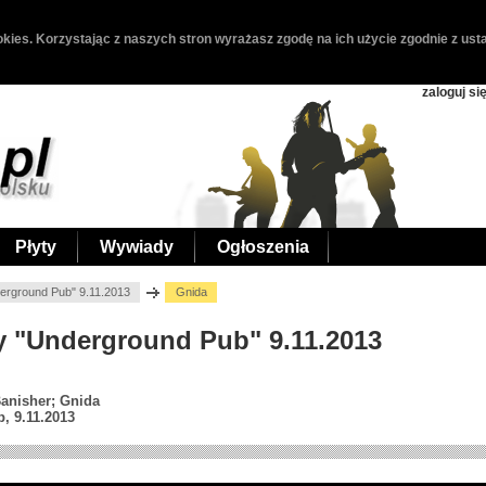
kies. Korzystając z naszych stron wyrażasz zgodę na ich użycie zgodnie z usta
zaloguj si
Płyty
Wywiady
Ogłoszenia
erground Pub" 9.11.2013
Gnida
hy "Underground Pub" 9.11.2013
Banisher; Gnida
, 9.11.2013