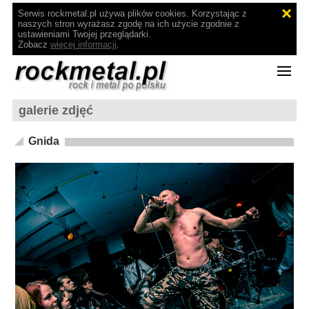
Serwis rockmetal.pl używa plików cookies. Korzystając z
naszych stron wyrażasz zgodę na ich użycie zgodnie z
ustawieniami Twojej przeglądarki.
Zobacz
więcej informacji
.
galerie zdjęć
Gnida