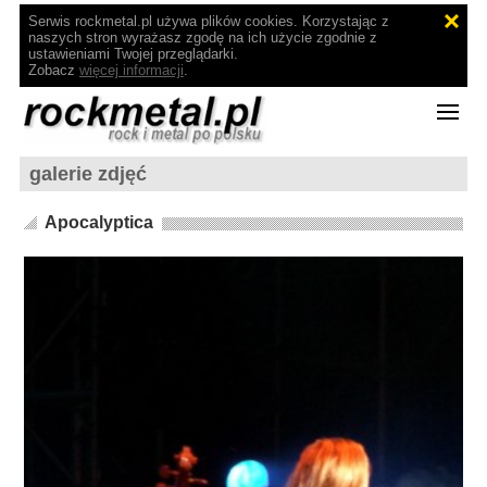
Serwis rockmetal.pl używa plików cookies. Korzystając z
naszych stron wyrażasz zgodę na ich użycie zgodnie z
ustawieniami Twojej przeglądarki.
Zobacz
więcej informacji
.
galerie zdjęć
Apocalyptica