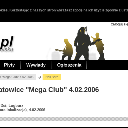
kies. Korzystając z naszych stron wyrażasz zgodę na ich użycie zgodnie z usta
zaloguj si
Płyty
Wywiady
Ogłoszenia
e "Mega Club" 4.02.2006
Hell-Born
Katowice "Mega Club" 4.02.2006
 Dei; Lugburz
ra lokalizacja), 4.02.2006