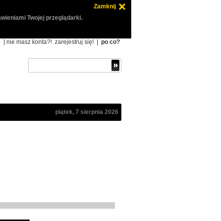
Zamknij
wieniami Twojej przeglądarki.
ę
| nie masz konta?!
zarejestruj się!
|
po co?
piątek, 7 sierpnia 2026