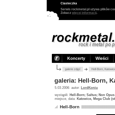
Ciasteczka
Serwis rockmetal.pl używa plików coo
Zobacz
więcej informacji
.
Koncerty
Wieści
galerie zdjęć
Hell-Born, Katowic
galeria: Hell-Born, 
5.03.2006 autor:
LordKoniu
wystąpili:
Hell-Born; Saltus; Non Opus
miejsce, data:
Katowice, Mega Club (sta
Hell-Born