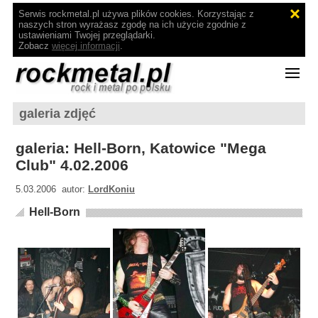
Serwis rockmetal.pl używa plików cookies. Korzystając z
naszych stron wyrażasz zgodę na ich użycie zgodnie z
ustawieniami Twojej przeglądarki.
Zobacz
więcej informacji
.
galeria zdjęć
galeria: Hell-Born, Katowice "Mega
Club" 4.02.2006
5.03.2006 autor:
LordKoniu
Hell-Born