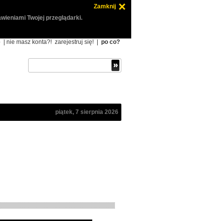
Zamknij
wieniami Twojej przeglądarki.
ę
| nie masz konta?!
zarejestruj się!
|
po co?
piątek, 7 sierpnia 2026