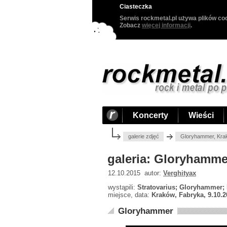
Ciasteczka
Serwis rockmetal.pl używa plików coo
Zobacz
więcej informacji
.
Koncerty
Wieści
galerie zdjęć
Gloryhammer, Kra
galeria: Gloryhamme
12.10.2015 autor:
Verghityax
wystąpili:
Stratovarius; Gloryhammer;
miejsce, data:
Kraków, Fabryka, 9.10.2
Gloryhammer