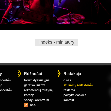
indeks - miniatury
y
Różności
Redakcja
oncertów
forum dyskusyjne
o nas
ęć
garstka linków
szukamy redaktorów
koncertów
rekomenduj muzykę
reklama
korozja
polityka cookies
sondy - archiwum
kontakt
RSS