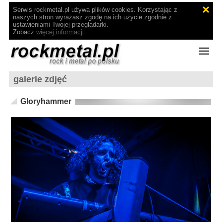
Serwis rockmetal.pl używa plików cookies. Korzystając z
naszych stron wyrażasz zgodę na ich użycie zgodnie z
ustawieniami Twojej przeglądarki.
Zobacz
więcej informacji
.
galerie zdjęć
Gloryhammer