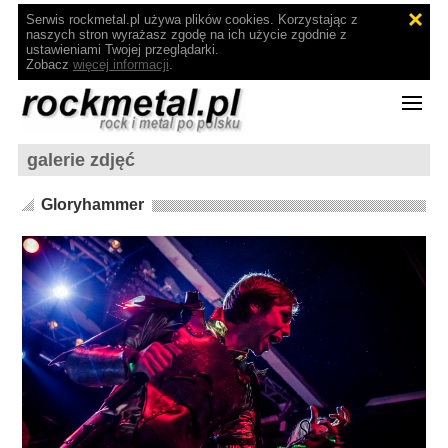
Serwis rockmetal.pl używa plików cookies. Korzystając z
naszych stron wyrażasz zgodę na ich użycie zgodnie z
ustawieniami Twojej przeglądarki.
Zobacz
więcej informacji
.
galerie zdjęć
Gloryhammer