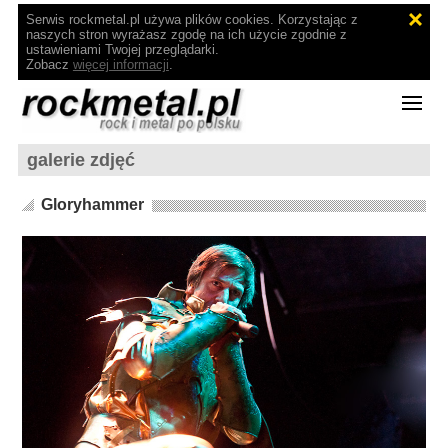
Serwis rockmetal.pl używa plików cookies. Korzystając z
naszych stron wyrażasz zgodę na ich użycie zgodnie z
ustawieniami Twojej przeglądarki.
Zobacz
więcej informacji
.
galerie zdjęć
Gloryhammer