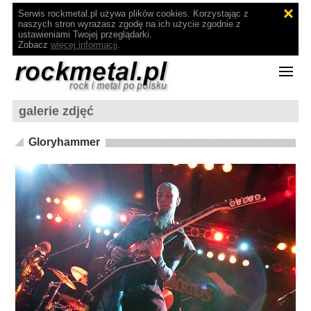
Serwis rockmetal.pl używa plików cookies. Korzystając z
naszych stron wyrażasz zgodę na ich użycie zgodnie z
ustawieniami Twojej przeglądarki.
Zobacz
więcej informacji
.
galerie zdjęć
Gloryhammer