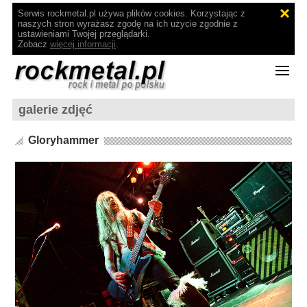
Serwis rockmetal.pl używa plików cookies. Korzystając z
naszych stron wyrażasz zgodę na ich użycie zgodnie z
ustawieniami Twojej przeglądarki.
Zobacz
więcej informacji
.
galerie zdjęć
Gloryhammer